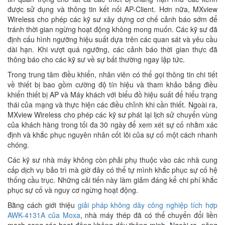
được sử dụng và thông tin kết nối AP-Client. Hơn nữa, MXview
Wireless cho phép các kỹ sư xây dựng cơ chế cảnh báo sớm để
tránh thời gian ngừng hoạt động không mong muốn. Các kỹ sư đã
định cấu hình ngưỡng hiệu suất dựa trên các quan sát và yêu cầu
dài hạn. Khi vượt quá ngưỡng, các cảnh báo thời gian thực đã
thông báo cho các kỹ sư về sự bất thường ngay lập tức.
Trong trung tâm điều khiển, nhân viên có thể gọi thông tin chi tiết
về thiết bị bao gồm cường độ tín hiệu và tham khảo bảng điều
khiển thiết bị AP và Máy khách với biểu đồ hiệu suất để hiểu trạng
thái của mạng và thực hiện các điều chỉnh khi cần thiết. Ngoài ra,
MXview Wireless cho phép các kỹ sư phát lại lịch sử chuyển vùng
của khách hàng trong tối đa 30 ngày để xem xét sự cố nhằm xác
định và khắc phục nguyên nhân cốt lõi của sự cố một cách nhanh
chóng.
Các kỹ sư nhà máy không còn phải phụ thuộc vào các nhà cung
cấp dịch vụ bảo trì mà giờ đây có thể tự mình khắc phục sự cố hệ
thống cầu trục. Những cải tiến này làm giảm đáng kể chi phí khắc
phục sự cố và nguy cơ ngừng hoạt động.
Bằng cách giới thiệu
giải pháp không dây công nghiệp tích hợp
AWK-4131A của Moxa
, nhà máy thép đã có thể chuyển đổi liền
mạch sang các hoạt động không dây thông minh. Ngoài ra, năng