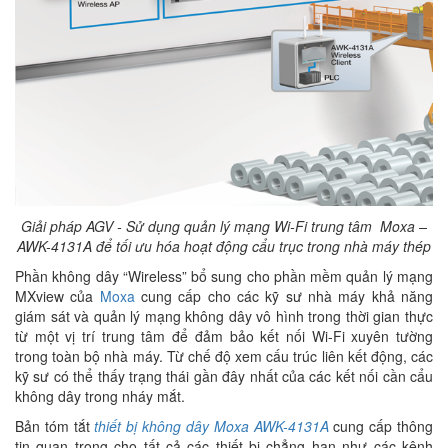
Giải pháp AGV - Sử dụng quản lý mạng Wi-Fi trung tâm Moxa –
AWK-4131A để tối ưu hóa hoạt động cẩu trục trong nhà máy thép
Phần không dây “Wireless” bổ sung cho phần mềm quản lý mạng
MXview của
Moxa
cung cấp cho các kỹ sư nhà máy khả năng
giám sát và quản lý mạng không dây vô hình trong thời gian thực
từ một vị trí trung tâm để đảm bảo kết nối Wi-Fi xuyên tường
trong toàn bộ nhà máy. Từ chế độ xem cấu trúc liên kết động, các
kỹ sư có thể thấy trạng thái gần đây nhất của các kết nối cần cẩu
không dây trong nháy mắt.
Bản tóm tắt
thiết bị không dây Moxa AWK-4131A
cung cấp thông
tin quan trọng cho tất cả các thiết bị chẳng hạn như các kênh