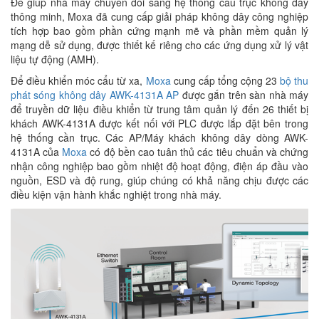
Để giúp nhà máy chuyển đổi sang hệ thống cầu trục không dây
thông minh, Moxa đã cung cấp giải pháp không dây công nghiệp
tích hợp bao gồm phần cứng mạnh mẽ và phần mềm quản lý
mạng dễ sử dụng, được thiết kế riêng cho các ứng dụng xử lý vật
liệu tự động (AMH).
Để điều khiển móc cẩu từ xa,
Moxa
cung cấp tổng cộng 23
bộ thu
phát sóng không dây AWK-4131A AP
được gắn trên sàn nhà máy
để truyền dữ liệu điều khiển từ trung tâm quản lý đến 26 thiết bị
khách AWK-4131A được kết nối với PLC được lắp đặt bên trong
hệ thống cần trục. Các AP/Máy khách không dây dòng AWK-
4131A của
Moxa
có độ bền cao tuân thủ các tiêu chuẩn và chứng
nhận công nghiệp bao gồm nhiệt độ hoạt động, điện áp đầu vào
nguồn, ESD và độ rung, giúp chúng có khả năng chịu được các
điều kiện vận hành khắc nghiệt trong nhà máy.