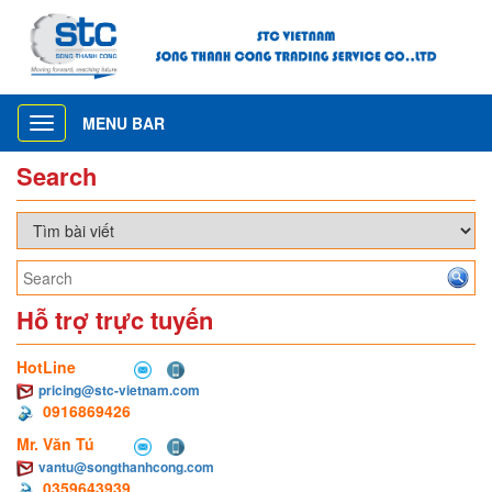
MENU BAR
Toggle
navigation
Search
Hỗ trợ trực tuyến
HotLine
pricing@stc-vietnam.com
0916869426
Mr. Văn Tú
vantu@songthanhcong.com
0359643939