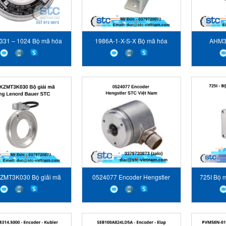
331 – 1024 Bộ mã hóa
1986A-1-X-S-X Bộ mã hóa
AHM3
Heidenhain
Gemco
Absol
ZMT3K030 Bộ giải mã
0524077 Encoder Hengstler
725I Bộ 
ung Lenord Bauer