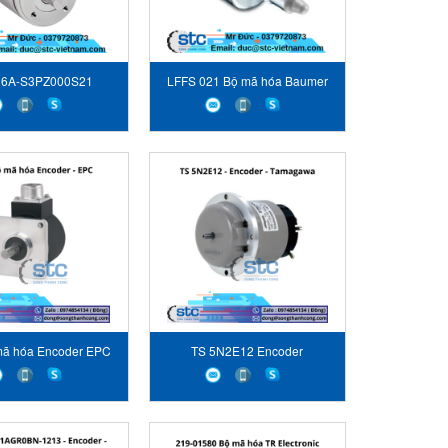
6A-S3PZ000S21
LFFS 021 Bộ mã hóa Baumer
ute encoders Sick
mã hóa Encoder EPC
TS 5N2E12 Encoder
Tamagawa