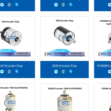
Electronic
tính TR Electronic
40 Encoder Elap
SEB Encoder Elap
FVM58N-
mã
P