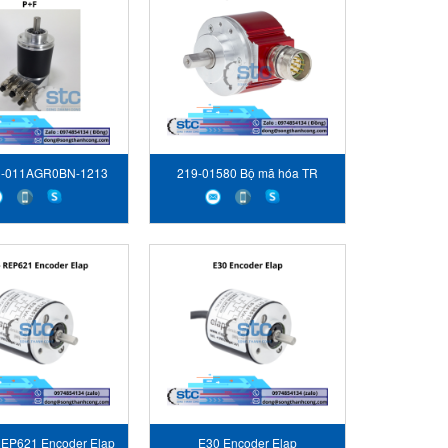
-011AGR0BN-1213
219-01580 Bộ mã hóa TR
Encoder P+F
Electronic
REP621 Encoder Elap
E30 Encoder Elap