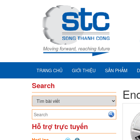
TRANG CHỦ
GIỚI THIỆU
SẢN PHẨM
D
Search
En
Hỗ trợ trực tuyến
HotLine