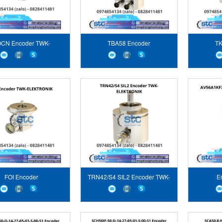
CN Encoder TWK-
TBA58 Encoder
TK
ELEKTRONIK
FOI Encoder
TRN42/S4 SIL2 Encoder TWK-
E
ELEKTRONIK