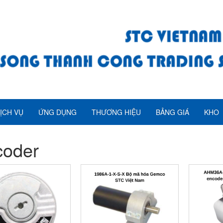
ỊCH VỤ
ỨNG DỤNG
THƯƠNG HIỆU
BẢNG GIÁ
KHO
coder