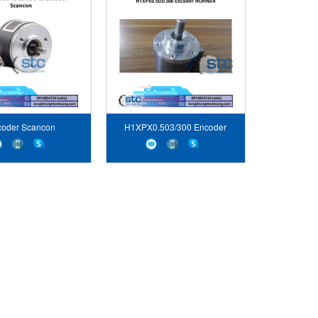
coder Scancon
H1XPX0.503/300 Encoder