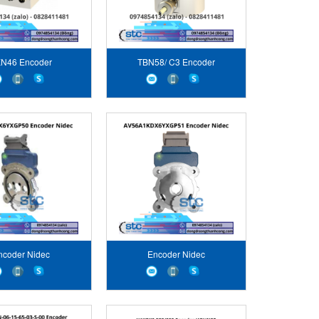
N46 Encoder
TBN58/ C3 Encoder
ncoder Nidec
Encoder Nidec