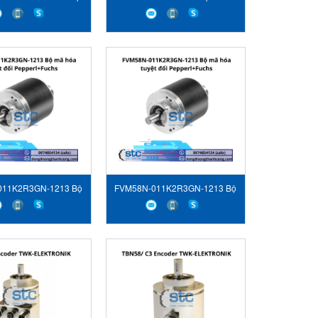
011K2R3GN-1213 Bộ
FVM58N-011K2R3GN-1213 Bộ
 hóa tuyệt đối
mã hóa tuyệt đối
epperl+Fuchs
Pepperl+Fuchs