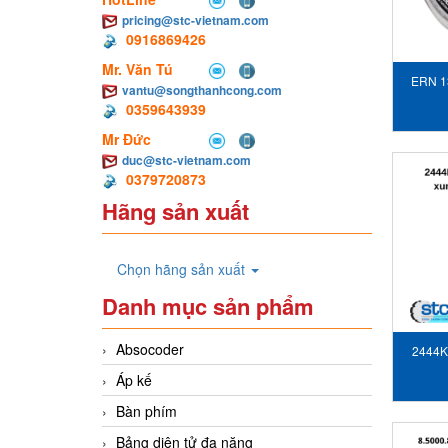
pricing@stc-vietnam.com
0916869426
Mr. Văn Tú
ERN 1
vantu@songthanhcong.com
0359643939
Mr Đức
duc@stc-vietnam.com
0379720873
Hãng sản xuất
Chọn hãng sản xuất
Danh mục sản phẩm
Absocoder
2444K
Áp kế
x
Bàn phím
Bảng diện tử đa năng