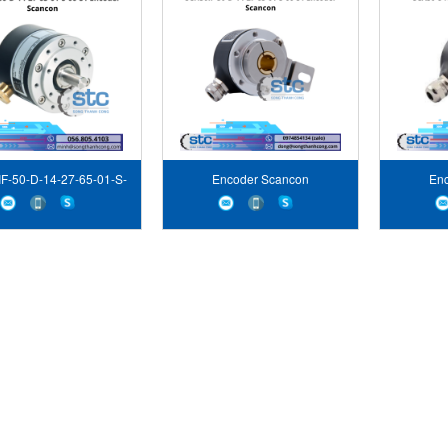
F-50-D-14-27-65-01-S-
Encoder Scancon
En
 Encoder Scancon STC
Việt Nam