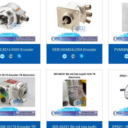
0.8314.5000 Encoder
SEB100A824LD5A Encoder
PVM58N
Kubler
Elap
2M-10173 Encoder TR
305-00231 Bộ mã hóa tuyến
EP621 - 