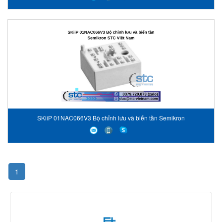
SKiiP 01NAC066V3 Bộ chỉnh lưu và biến tần Semikron
1