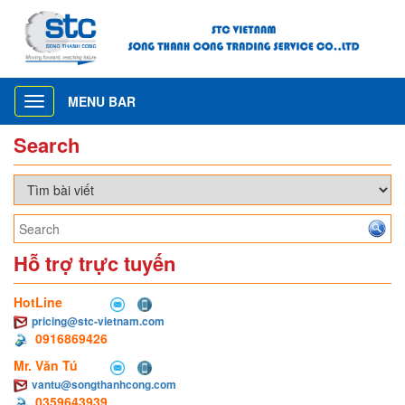
MENU BAR
Toggle
navigation
Search
Hỗ trợ trực tuyến
HotLine
pricing@stc-vietnam.com
0916869426
Mr. Văn Tú
vantu@songthanhcong.com
0359643939