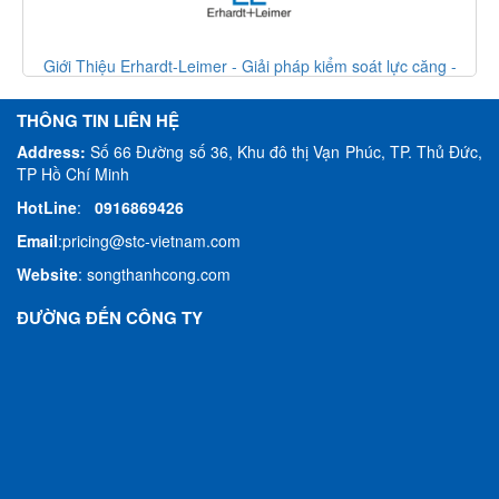
-
Giới Thiệu Erhardt-Leimer - Giải pháp kiểm soát lực căng -
Erhardt Leimer VietNam
THÔNG TIN LIÊN HỆ
Address:
Số 66 Đường số 36, Khu đô thị Vạn Phúc, TP. Thủ Đức,
TP Hồ Chí Minh
HotLine
:
0916869426
Email
:
pricing@stc-vietnam.com
Website
:
songthanhcong.com
ĐƯỜNG ĐẾN CÔNG TY