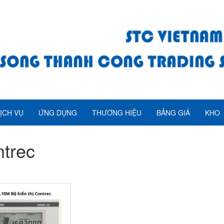
ỊCH VỤ
ỨNG DỤNG
THƯƠNG HIỆU
BẢNG GIÁ
KHO
trec