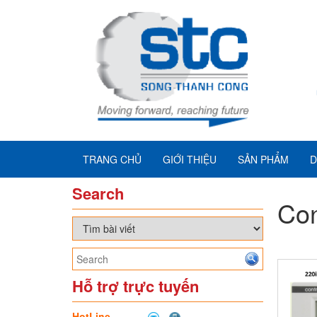
TRANG CHỦ
GIỚI THIỆU
SẢN PHẨM
D
Search
Con
Hỗ trợ trực tuyến
HotLine