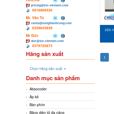
pricing@stc-vietnam.com
0916869426
Mr. Văn Tú
vantu@songthanhcong.com
0359643939
220i.1
Mr Đức
duc@stc-vietnam.com
0379720873
Hãng sản xuất
1
Chọn hãng sản xuất
Danh mục sản phẩm
Absocoder
Áp kế
Bàn phím
Bảng diện tử đa năng