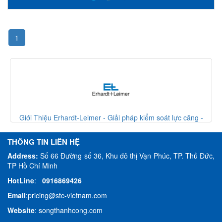
1
 lực căng -
Giới Thiệu Erhardt-Leimer - Giải pháp kiểm soát lực 
Erhardt Leimer VietNam
THÔNG TIN LIÊN HỆ
Address:
Số 66 Đường số 36, Khu đô thị Vạn Phúc, TP. Thủ Đức,
TP Hồ Chí Minh
HotLine
:
0916869426
Email
:
pricing@stc-vietnam.com
Website
:
songthanhcong.com