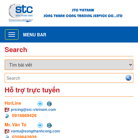
MENU BAR
Toggle
navigation
Search
Hỗ trợ trực tuyến
HotLine
pricing@stc-vietnam.com
0916869426
Mr. Văn Tú
vantu@songthanhcong.com
0359643939