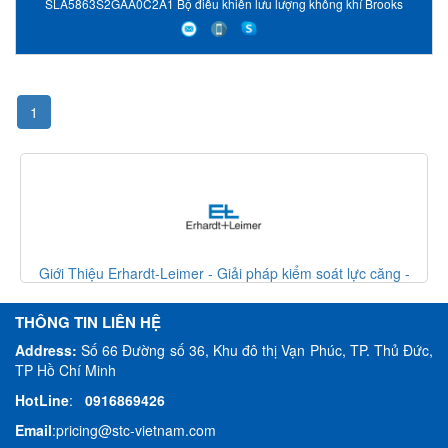
SLA5863S2GAA0C2A1 Bộ điều khiển lưu lượng không khí Brooks
1
p kiểm soát lực căng -
Giới Thiệu Erhardt-Leimer - Giải pháp ki
etNam
Erhardt Leimer VietNa
THÔNG TIN LIÊN HỆ
Address:
Số 66 Đường số 36, Khu đô thị Vạn Phúc, TP. Thủ Đức,
TP Hồ Chí Minh
HotLine
:
0916869426
Email
:
pricing@stc-vietnam.com