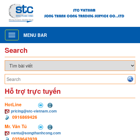
MENU BAR
Toggle
navigation
Search
Hỗ trợ trực tuyến
HotLine
pricing@stc-vietnam.com
0916869426
Mr. Văn Tú
vantu@songthanhcong.com
0359643939