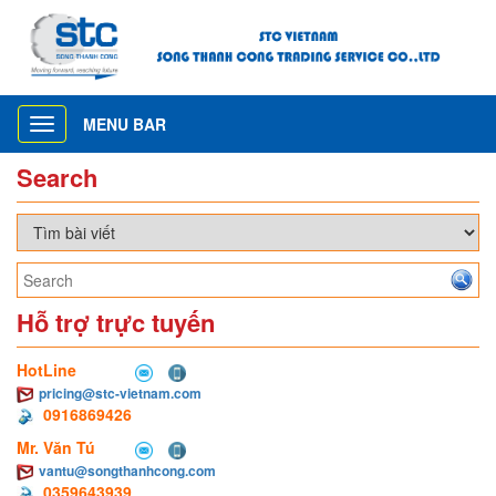
MENU BAR
Toggle
navigation
Search
Hỗ trợ trực tuyến
HotLine
pricing@stc-vietnam.com
0916869426
Mr. Văn Tú
vantu@songthanhcong.com
0359643939