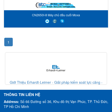
CN2650I-8 Máy chủ đầu cuối Moxa
1
t lực căng -
Giới Thiệu Erhardt-Leimer - Giải pháp kiểm soát lực
Erhardt Leimer VietNam
THÔNG TIN LIÊN HỆ
Address:
Số 66 Đường số 36, Khu đô thị Vạn Phúc, TP. Thủ Đức,
TP Hồ Chí Minh