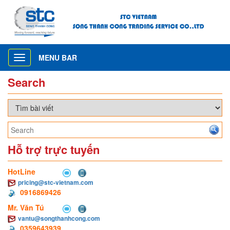
MENU BAR
Toggle
navigation
Search
Hỗ trợ trực tuyến
HotLine
pricing@stc-vietnam.com
0916869426
Mr. Văn Tú
vantu@songthanhcong.com
0359643939