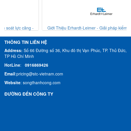
Giới Thiệu Erhardt-Leimer - Giải pháp kiểm soát lực căng -
Erhardt Leimer VietNam
THÔNG TIN LIÊN HỆ
Address:
Số 66 Đường số 36, Khu đô thị Vạn Phúc, TP. Thủ Đức,
TP Hồ Chí Minh
HotLine
:
0916869426
Email
:
pricing@stc-vietnam.com
Website
:
songthanhcong.com
ĐƯỜNG ĐẾN CÔNG TY