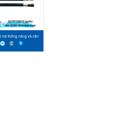
o hệ thống nâng và cần
cẩu Sab Cable