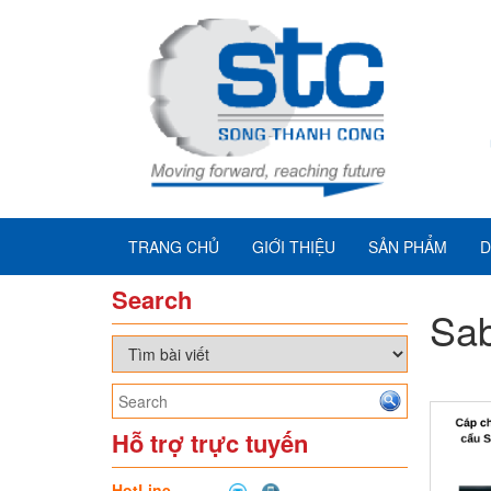
TRANG CHỦ
GIỚI THIỆU
SẢN PHẨM
D
Search
Sab
Hỗ trợ trực tuyến
HotLine