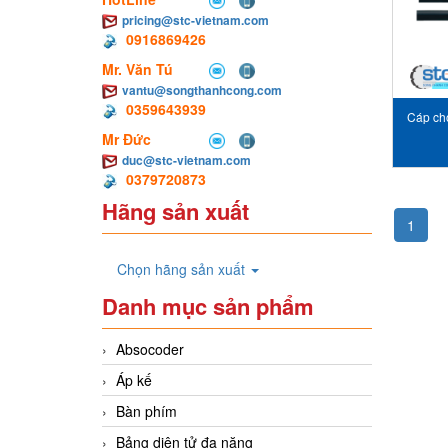
pricing@stc-vietnam.com
0916869426
Mr. Văn Tú
vantu@songthanhcong.com
0359643939
Cáp ch
Mr Đức
duc@stc-vietnam.com
0379720873
Hãng sản xuất
1
Chọn hãng sản xuất
Danh mục sản phẩm
Absocoder
Áp kế
Bàn phím
Bảng diện tử đa năng