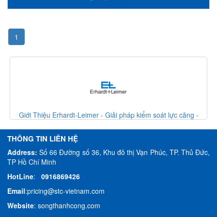
1
pháp kiểm soát lực căng -
Giới Thiệu Erhardt-Leimer - Giải pháp 
VietNam
Erhardt Leimer Viet
THÔNG TIN LIÊN HỆ
Address:
Số 66 Đường số 36, Khu đô thị Vạn Phúc, TP. Thủ Đức,
TP Hồ Chí Minh
HotLine
:
0916869426
Email
:
pricing@stc-vietnam.com
Website
:
songthanhcong.com