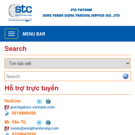
MENU BAR
Toggle
navigation
Search
Hỗ trợ trực tuyến
HotLine
pricing@stc-vietnam.com
0916869426
Mr. Văn Tú
vantu@songthanhcong.com
0359643939