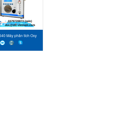
40 Máy phân tích Oxy
land Sensing STC Việt
Nam