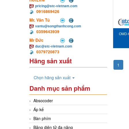
pricing@stc-vietnam.com
0916869426
Mr. Văn Tú
vantu@songthanhcong.com
0359643939
OMD-6
Mr Đức
South
duc@stc-vietnam.com
0379720873
Hãng sản xuất
1
Chọn hãng sản xuất
Danh mục sản phẩm
Absocoder
Áp kế
Bàn phím
Bảng diện tử đa năng