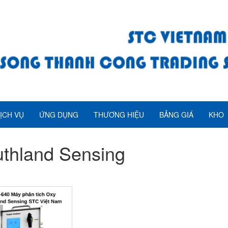
ỊCH VỤ
ỨNG DỤNG
THƯƠNG HIỆU
BẢNG GIÁ
KHO
thland Sensing