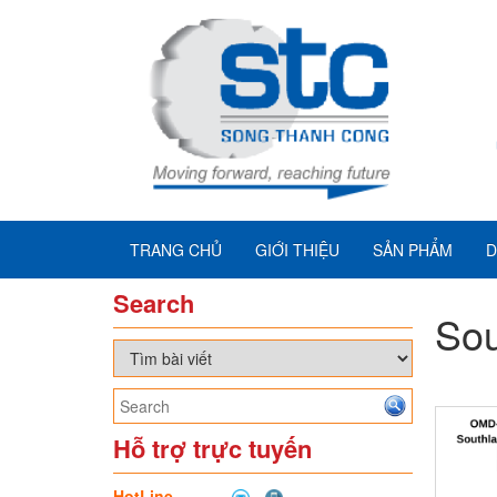
TRANG CHỦ
GIỚI THIỆU
SẢN PHẨM
D
Search
Sou
Hỗ trợ trực tuyến
HotLine