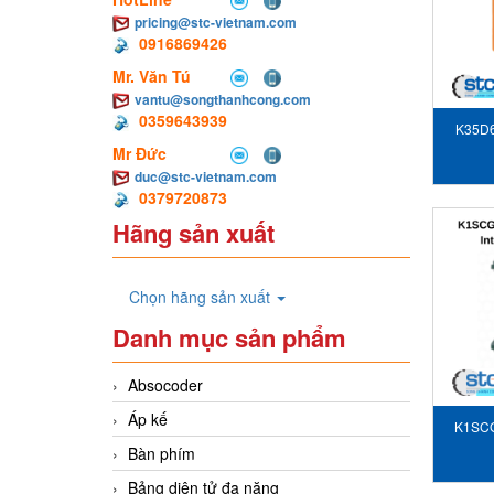
pricing@stc-vietnam.com
0916869426
Mr. Văn Tú
vantu@songthanhcong.com
0359643939
K35D60
Mr Đức
tườn
duc@stc-vietnam.com
0379720873
Hãng sản xuất
Chọn hãng sản xuất
Danh mục sản phẩm
Absocoder
Áp kế
K1SCG
Bàn phím
Bảng diện tử đa năng