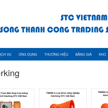
ỊCH VỤ
ỨNG DỤNG
THƯƠNG HIỆU
BẢNG GIÁ
KHO
erking