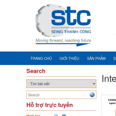
TRANG CHỦ
GIỚI THIỆU
SẢN PHẨM
D
Search
Int
Hỗ trợ trực tuyến
HotLine