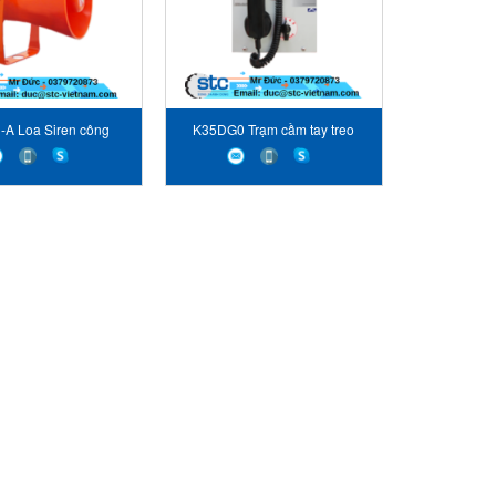
A Loa Siren công
K35DG0 Trạm cầm tay treo
hiệp Interking
tường Interking