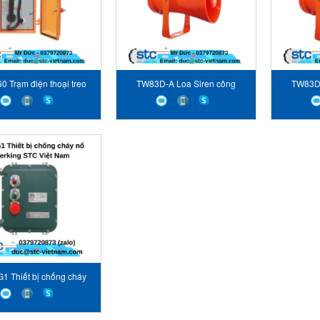
 Trạm điện thoại treo
TW83D-A Loa Siren công
TW83D-
g ngoài trời Interking
nghiệp Interking
ng
1 Thiết bị chống cháy
nổ Interking