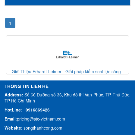
1
Giới Thiệu Erhardt-Leimer - Giải pháp kiểm soát lực căng -
Erhardt Leimer VietNam
THÔNG TIN LIÊN HỆ
Address:
Số 66 Đường số 36, Khu đô thị Vạn Phúc, TP. Thủ Đức,
TP Hồ Chí Minh
HotLine
:
0916869426
Email
:
pricing@stc-vietnam.com
Website
:
songthanhcong.com