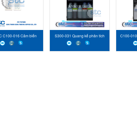
 C100-016 Cảm biến
S300-031 Quang kế phân tích
C100-010 
KNTEC Vietnam
KNTEC
Điện c
Referenc
tha