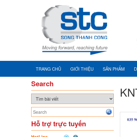
TRANG CHỦ
GIỚI THIỆU
SẢN PHẨM
D
Search
KN
Hỗ trợ trực tuyến
HotLine