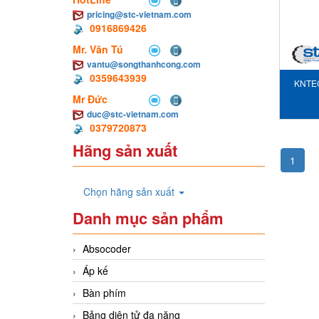
pricing@stc-vietnam.com
0916869426
Mr. Văn Tú
vantu@songthanhcong.com
0359643939
KNTEC
Mr Đức
duc@stc-vietnam.com
0379720873
Hãng sản xuất
1
Chọn hãng sản xuất
Danh mục sản phẩm
Absocoder
Áp kế
Bàn phím
Bảng diện tử đa năng