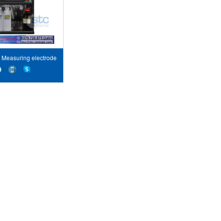
Measuring electrode
ực đo và C100-011
e electrode Điện cực
m chiếu KNTEC