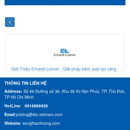
1
 căng -
Giới Thiệu Erhardt-Leimer - Giải pháp kiểm soát lực căn
Erhardt Leimer VietNam
THÔNG TIN LIÊN HỆ
Address:
Số 66 Đường số 36, Khu đô thị Vạn Phúc, TP. Thủ Đức,
TP Hồ Chí Minh
HotLine
:
0916869426
Email
:
pricing@stc-vietnam.com
Website
:
songthanhcong.com