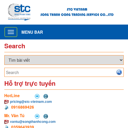
MENU BAR
Toggle
navigation
Search
Hỗ trợ trực tuyến
HotLine
pricing@stc-vietnam.com
0916869426
Mr. Văn Tú
vantu@songthanhcong.com
0359643939