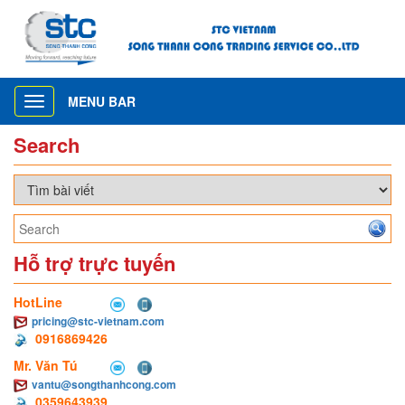
MENU BAR
Toggle
navigation
Search
Hỗ trợ trực tuyến
HotLine
pricing@stc-vietnam.com
0916869426
Mr. Văn Tú
vantu@songthanhcong.com
0359643939