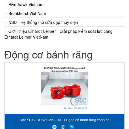
Riverhawk Vietnam
Bronkhorst Việt Nam
NSD - Hệ thống mở cửa đập thủy điện
Giới Thiệu Erhardt-Leimer - Giải pháp kiểm soát lực căng -
Erhardt Leimer VietNam
Động cơ bánh răng
SA37 R17 DRN80MK8/U/DH Động cơ bánh răng xoắn ốc