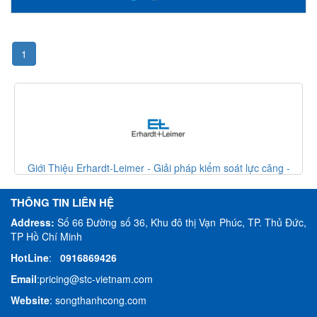
1
t lực căng -
Giới Thiệu Erhardt-Leimer - Giải pháp kiểm soát lực
Erhardt Leimer VietNam
THÔNG TIN LIÊN HỆ
Address:
Số 66 Đường số 36, Khu đô thị Vạn Phúc, TP. Thủ Đức,
TP Hồ Chí Minh
HotLine
:
0916869426
Email
:
pricing@stc-vietnam.com
Website
:
songthanhcong.com