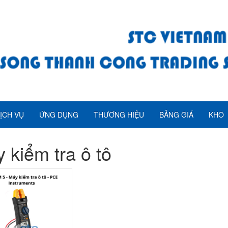
ỊCH VỤ
ỨNG DỤNG
THƯƠNG HIỆU
BẢNG GIÁ
KHO
 kiểm tra ô tô