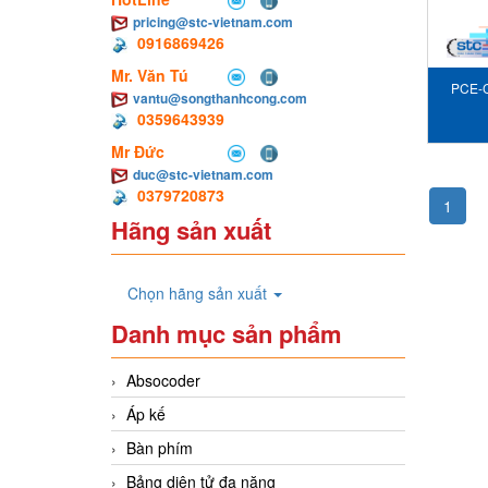
pricing@stc-vietnam.com
0916869426
Mr. Văn Tú
PCE-C
vantu@songthanhcong.com
0359643939
Mr Đức
duc@stc-vietnam.com
0379720873
1
Hãng sản xuất
Chọn hãng sản xuất
Danh mục sản phẩm
Absocoder
Áp kế
Bàn phím
Bảng diện tử đa năng