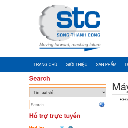
TRANG CHỦ
GIỚI THIỆU
SẢN PHẨM
D
Search
Máy
Hỗ trợ trực tuyến
HotLine