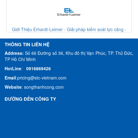
m soát lực căng -
Giới Thiệu Erhardt-Leimer - Giải pháp kiểm soá
Erhardt Leimer VietNam
THÔNG TIN LIÊN HỆ
Address:
Số 66 Đường số 36, Khu đô thị Vạn Phúc, TP. Thủ Đức,
TP Hồ Chí Minh
HotLine
:
0916869426
Email
:
pricing@stc-vietnam.com
Website
:
songthanhcong.com
ĐƯỜNG ĐẾN CÔNG TY