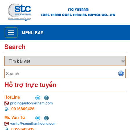
MENU BAR
Toggle
navigation
Search
Hỗ trợ trực tuyến
HotLine
pricing@stc-vietnam.com
0916869426
Mr. Văn Tú
vantu@songthanhcong.com
0359643939