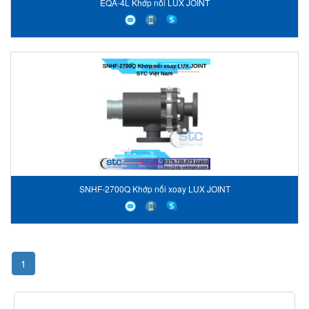
EQA-4L Khớp nối LUX JOINT
SNHF-2700Q Khớp nối xoay LUX JOINT
1