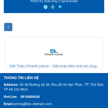
PH2Q Trụ chữa cháy 2 ngã Eversafe
1
Giới Thiệu Erhardt-Leimer - Giải pháp kiểm soát lực căng -
Erhardt Leimer VietNam
THÔNG TIN LIÊN HỆ
Address:
Số 66 Đường số 36, Khu đô thị Vạn Phúc, TP. Thủ Đức,
TP Hồ Chí Minh
HotLine
:
0916869426
Email
:
pricing@stc-vietnam.com