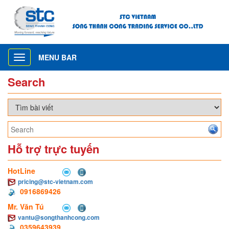
MENU BAR
Toggle
navigation
Search
Hỗ trợ trực tuyến
HotLine
pricing@stc-vietnam.com
0916869426
Mr. Văn Tú
vantu@songthanhcong.com
0359643939