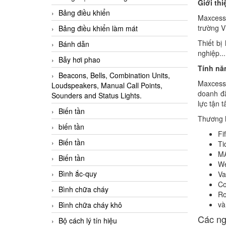
Giới thi
Bảng điều khiển
Maxcess
trường V
Bảng điều khiển làm mát
Thiết bị
Bánh dẫn
nghiệp...
Bẫy hơi phao
Tính nă
Beacons, Bells, Combination Units,
Maxcess 
Loudspeakers, Manual Call Points,
doanh đẳ
Sounders and Status Lights.
lực tận 
Biến tần
Thương 
biến tần
Fi
Biến tần
Ti
M
Biến tần
W
Bình ắc-quy
Va
C
Bình chữa cháy
Ro
và
Bình chữa cháy khô
Các ng
Bộ cách lý tín hiệu