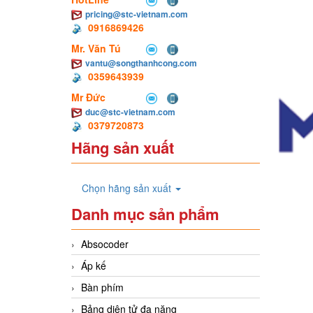
pricing@stc-vietnam.com
0916869426
Mr. Văn Tú
vantu@songthanhcong.com
0359643939
Mr Đức
duc@stc-vietnam.com
0379720873
Hãng sản xuất
Chọn hãng sản xuất
Danh mục sản phẩm
Absocoder
Áp kế
Bàn phím
Bảng diện tử đa năng