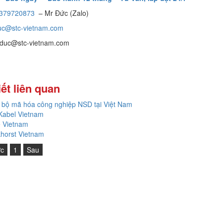
379720873
– Mr Đức (Zalo)
uc@stc-vietnam.com
 duc@stc-vietnam.com
iết liên quan
ý bộ mã hóa công nghiệp NSD tại Việt Nam
Kabel Vietnam
 Vietnam
horst Vietnam
ớc
1
Sau