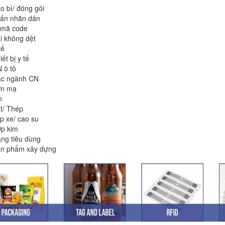
o bì/ đóng gói
 ấn nhãn dán
 mã code
i không dệt
tế
iết bị y tế
 ô tô
c ngành CN
ơn mạ
n
t/ Thép
p xe/ cao su
p kim
ng tiêu dùng
n phẩm xây dựng