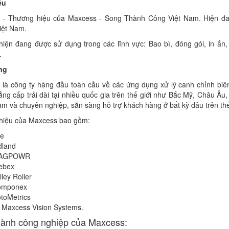
ệu
 - Thương hiệu của Maxcess - Song Thành Công Việt Nam. Hiện đan
iệt Nam.
 hiện đang được sử dụng trong các lĩnh vực: Bao bì, đóng gói, in ấn
.
ng
là công ty hàng đầu toàn cầu về các ứng dụng xử lý canh chỉnh biê
ng cấp trải dài tại nhiều quốc gia trên thế giới như Bắc Mỹ, Châu Â
tâm và chuyên nghiệp, sẵn sàng hỗ trợ khách hàng ở bất kỳ đâu trên thế
hiệu của Maxcess bao gồm:
fe
dland
AGPOWR
ebex
lley Roller
omponex
toMetrics
 Maxcess Vision Systems.
ành công nghiệp của Maxcess: