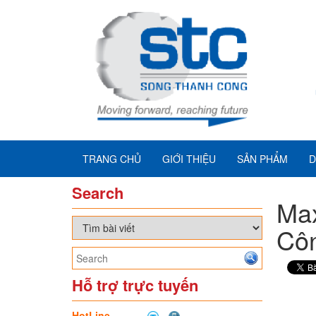
TRANG CHỦ
GIỚI THIỆU
SẢN PHẨM
D
Search
Max
Cô
Hỗ trợ trực tuyến
HotLine