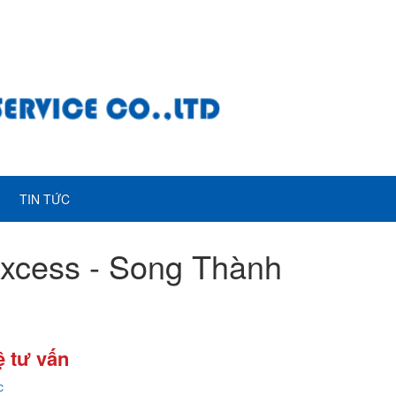
TIN TỨC
xcess - Song Thành
ệ tư vấn
c