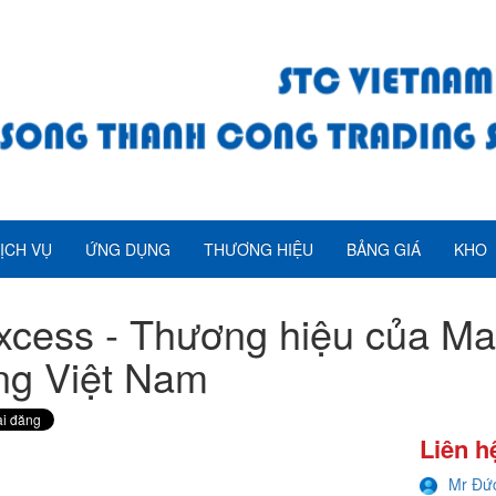
ỊCH VỤ
ỨNG DỤNG
THƯƠNG HIỆU
BẢNG GIÁ
KHO
cess - Thương hiệu của Ma
ng Việt Nam
Liên h
Mr Đứ