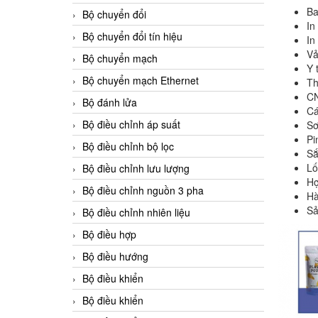
Ba
Bộ chuyển đổi
In
Bộ chuyển đổi tín hiệu
In
Vả
Bộ chuyển mạch
Y 
Bộ chuyển mạch Ethernet
Th
CN
Bộ đánh lửa
Cá
Bộ điều chỉnh áp suất
S
Pi
Bộ điều chỉnh bộ lọc
Sắ
Lố
Bộ điều chỉnh lưu lượng
Hợ
Bộ điều chỉnh nguồn 3 pha
Hà
Sả
Bộ điều chỉnh nhiên liệu
Bộ điều hợp
Bộ điều hướng
Bộ điều khiển
Bộ điều khiển