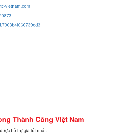
tc-vietnam.com
20873
cid.7903b4f066739ed3
Song Thành Công Việt Nam
được hỗ trợ giá tốt nhất.