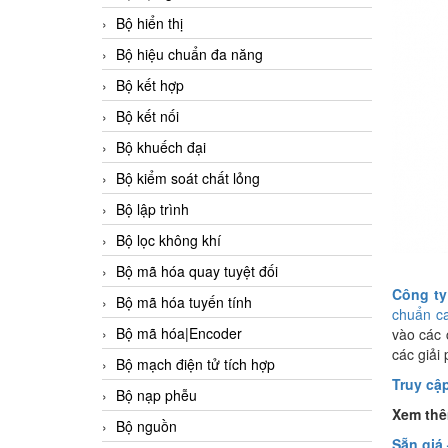
Bộ hiển thị
Bộ hiệu chuẩn đa năng
Bộ kết hợp
Bộ kết nối
Bộ khuếch đại
Bộ kiểm soát chất lỏng
Bộ lập trình
Bộ lọc không khí
Bộ mã hóa quay tuyệt đối
Công t
Bộ mã hóa tuyến tính
chuẩn c
Bộ mã hóa|Encoder
vào các 
các giải
Bộ mạch điện tử tích hợp
Truy cậ
Bộ nạp phễu
Xem thê
Bộ nguồn
Sẵn giá