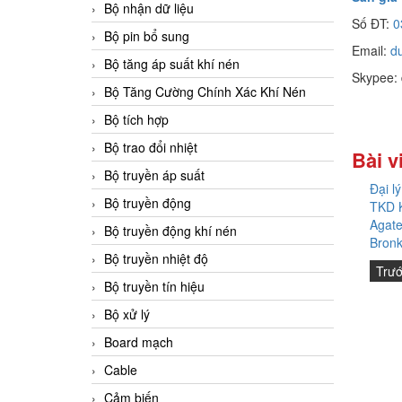
Bộ nhận dữ liệu
Số ĐT:
0
Bộ pin bổ sung
Email:
d
Bộ tăng áp suất khí nén
Skypee:
Bộ Tăng Cường Chính Xác Khí Nén
Bộ tích hợp
Bộ trao đổi nhiệt
Bài v
Bộ truyền áp suất
Đại l
Bộ truyền động
TKD 
Agate
Bộ truyền động khí nén
Bronk
Bộ truyền nhiệt độ
Trư
Bộ truyền tín hiệu
Bộ xử lý
Board mạch
Cable
Cảm biến