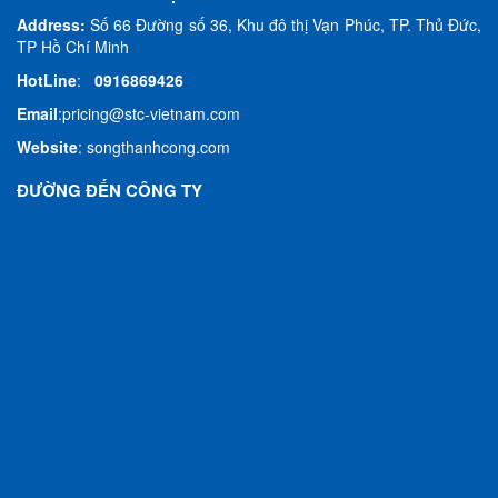
Address:
Số 66 Đường số 36, Khu đô thị Vạn Phúc, TP. Thủ Đức,
TP Hồ Chí Minh
HotLine
:
0916869426
Email
:
pricing@stc-vietnam.com
Website
:
songthanhcong.com
ĐƯỜNG ĐẾN CÔNG TY