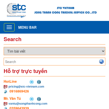
MENU BAR
Toggle
navigation
Search
Hỗ trợ trực tuyến
HotLine
pricing@stc-vietnam.com
0916869426
Mr. Văn Tú
vantu@songthanhcong.com
0359643939