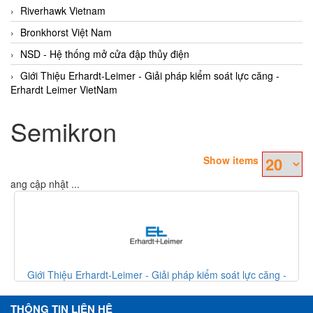
Riverhawk Vietnam
Bronkhorst Việt Nam
NSD - Hệ thống mở cửa đập thủy điện
Giới Thiệu Erhardt-Leimer - Giải pháp kiểm soát lực căng -
Erhardt Leimer VietNam
Semikron
Show items
Đang cập nhật ...
Giới Thiệu Erhardt-Leimer - Giải pháp kiểm soát lực căng -
G
Erhardt Leimer VietNam
THÔNG TIN LIÊN HỆ