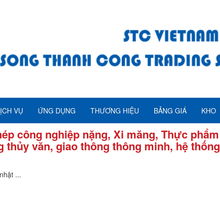
ỊCH VỤ
ỨNG DỤNG
THƯƠNG HIỆU
BẢNG GIÁ
KHO
hép công nghiệp nặng, Xi măng, Thực phẩm 
 thủy văn, giao thông thông minh, hệ thống
hật ...