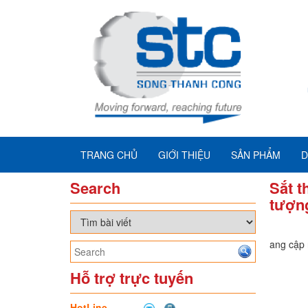
TRANG CHỦ
GIỚI THIỆU
SẢN PHẨM
D
Search
Sắt t
tượng
Đang cập n
Hỗ trợ trực tuyến
HotLine