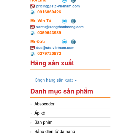
pricing@stc-vietnam.com
0916869426
Mr. Văn Tú
vantu@songthanhcong.com
0359643939
Mr Đức
duc@stc-vietnam.com
0379720873
Hãng sản xuất
Chọn hãng sản xuất
Danh mục sản phẩm
Absocoder
Áp kế
Bàn phím
Bảng diện tử đa năng