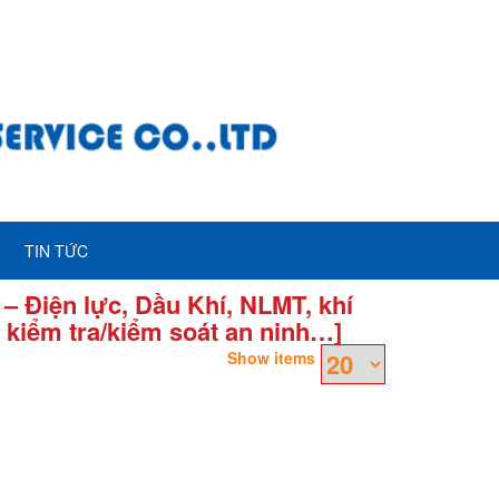
TIN TỨC
– Điện lực, Dầu Khí, NLMT, khí
 kiểm tra/kiểm soát an ninh…]
Show items