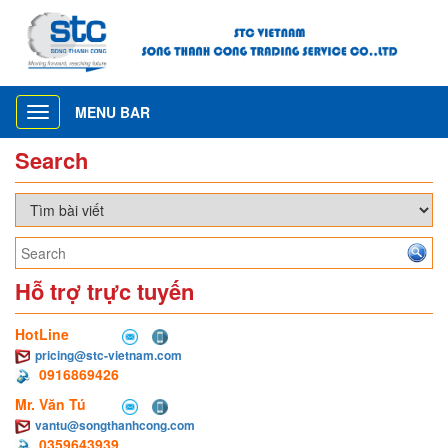
MENU BAR
Toggle
navigation
Search
Hỗ trợ trực tuyến
HotLine
pricing@stc-vietnam.com
0916869426
Mr. Văn Tú
vantu@songthanhcong.com
0359643939