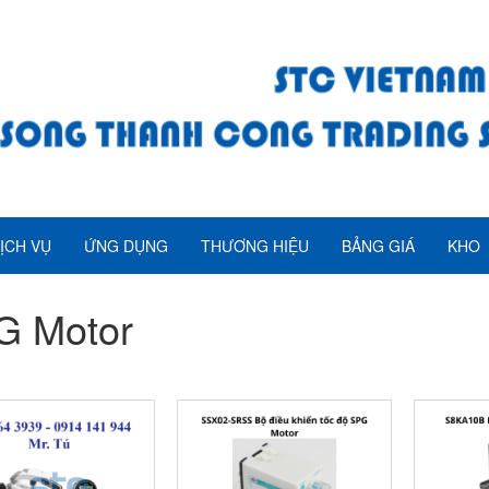
ỊCH VỤ
ỨNG DỤNG
THƯƠNG HIỆU
BẢNG GIÁ
KHO
G Motor