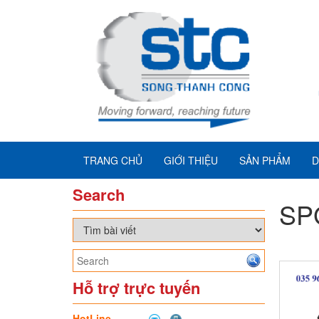
TRANG CHỦ
GIỚI THIỆU
SẢN PHẨM
D
Search
SP
Hỗ trợ trực tuyến
HotLine