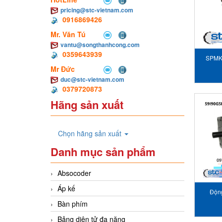
pricing@stc-vietnam.com
0916869426
Mr. Văn Tú
vantu@songthanhcong.com
0359643939
SPMK2
Mr Đức
duc@stc-vietnam.com
0379720873
Hãng sản xuất
Chọn hãng sản xuất
Danh mục sản phẩm
Absocoder
Áp kế
Động
Bàn phím
Bảng diện tử đa năng