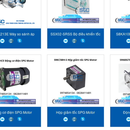
13E Máy so sánh áp
SSX02-SRSS Bộ điều khiển tốc
S8KA10B
suất cao
độ SPG Motor
 cơ điện SPG Motor
Hộp giảm tốc SPG Motor
Độn