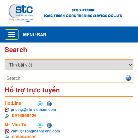
MENU BAR
Toggle
navigation
Search
Hỗ trợ trực tuyến
HotLine
pricing@stc-vietnam.com
0916869426
Mr. Văn Tú
vantu@songthanhcong.com
0359643939