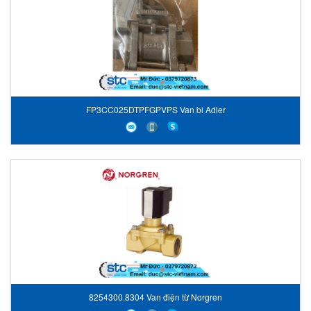
FP3CC025DTPFGPVPS Van bi Adler
8254300.8304 Van điện từ Norgren