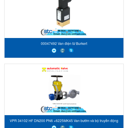
00047492 Van điện từ Burkert
VPR 34102 HF DN200 PN6 +6225MK45 Van bướm và bộ truyền động