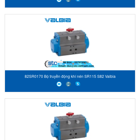
82SR0170 Bộ truyền động khí nén SR115 S82 Valbia