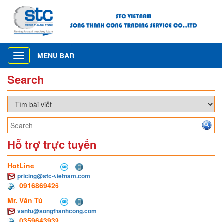
MENU BAR
Toggle
navigation
Search
Hỗ trợ trực tuyến
HotLine
pricing@stc-vietnam.com
0916869426
Mr. Văn Tú
vantu@songthanhcong.com
0359643939