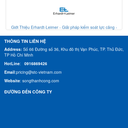
pháp kiểm soát lực căng -
Giới Thiệu Erhardt-Leimer - Giải pháp 
VietNam
Erhardt Leimer Viet
THÔNG TIN LIÊN HỆ
Address:
Số 66 Đường số 36, Khu đô thị Vạn Phúc, TP. Thủ Đức,
TP Hồ Chí Minh
HotLine
:
0916869426
Email
:
pricing@stc-vietnam.com
Website
:
songthanhcong.com
ĐƯỜNG ĐẾN CÔNG TY