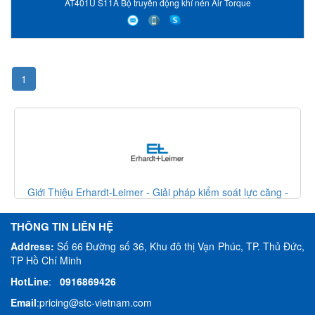
AT401U S11A Bộ truyền động khí nén Air Torque
1
- Giải pháp kiểm soát lực căng -
Giới Thiệu Erhardt-Leimer - Giả
Leimer VietNam
Erhardt Leim
THÔNG TIN LIÊN HỆ
Address:
Số 66 Đường số 36, Khu đô thị Vạn Phúc, TP. Thủ Đức,
TP Hồ Chí Minh
HotLine
:
0916869426
Email
:
pricing@stc-vietnam.com