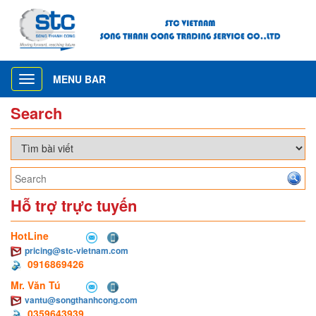
MENU BAR
Toggle
navigation
Search
Hỗ trợ trực tuyến
HotLine
pricing@stc-vietnam.com
0916869426
Mr. Văn Tú
vantu@songthanhcong.com
0359643939