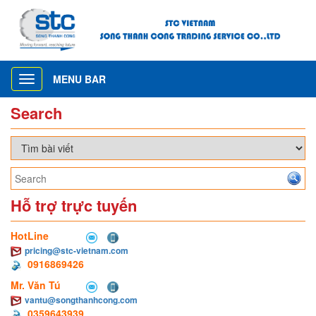
MENU BAR
Toggle
navigation
Search
Hỗ trợ trực tuyến
HotLine
pricing@stc-vietnam.com
0916869426
Mr. Văn Tú
vantu@songthanhcong.com
0359643939