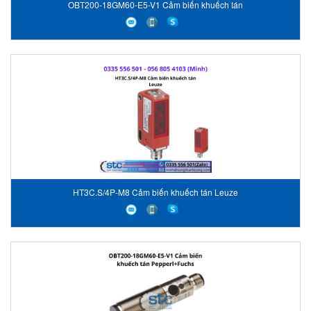
OBT200-18GM60-E5-V1 Cảm biến khuếch tán
HT3C.S/4P-M8 Cảm biến khuếch tán Leuze