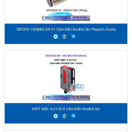
OBT200-18GM60-E5-V1 Cảm biến khuếch tán Pepperl+Fuchs
IHRT 46B / 4.21-S12 Cảm biến khuếch tán