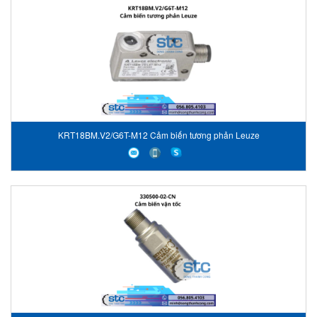
KRT18BM.V2/G6T-M12 Cảm biến tương phản Leuze