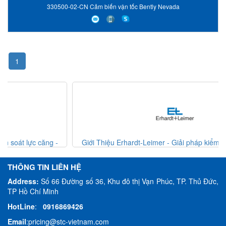
330500-02-CN Cảm biến vận tốc Bently Nevada
1
Giới Thiệu Erhardt-Leimer - Giải pháp kiểm soát lực căng -
Erhardt Leimer VietNam
THÔNG TIN LIÊN HỆ
Address:
Số 66 Đường số 36, Khu đô thị Vạn Phúc, TP. Thủ Đức,
TP Hồ Chí Minh
HotLine
:
0916869426
Email
:
pricing@stc-vietnam.com