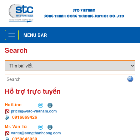
MENU BAR
Toggle
navigation
Search
Hỗ trợ trực tuyến
HotLine
pricing@stc-vietnam.com
0916869426
Mr. Văn Tú
vantu@songthanhcong.com
0359643939