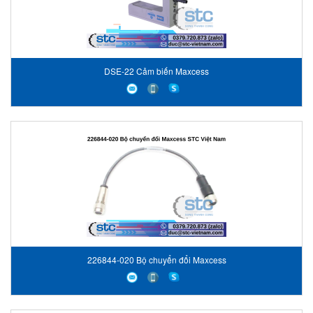
DSE-22 Cảm biến Maxcess
226844-020 Bộ chuyển đổi Maxcess