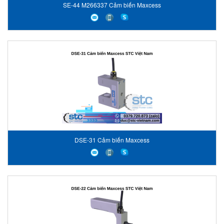
SE-44 M266337 Cảm biến Maxcess
DSE-31 Cảm biến Maxcess