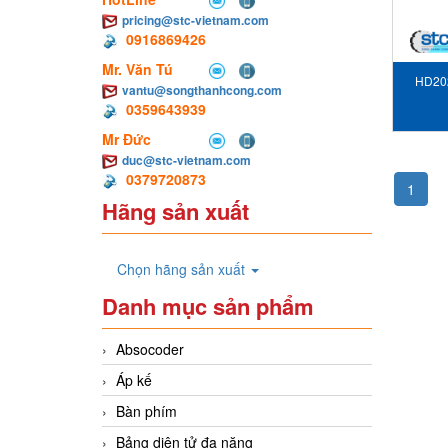
pricing@stc-vietnam.com
0916869426
Mr. Văn Tú
HD202
vantu@songthanhcong.com
0359643939
Mr Đức
duc@stc-vietnam.com
0379720873
1
Hãng sản xuất
Chọn hãng sản xuất
Danh mục sản phẩm
Absocoder
Áp kế
Bàn phím
Bảng diện tử đa năng