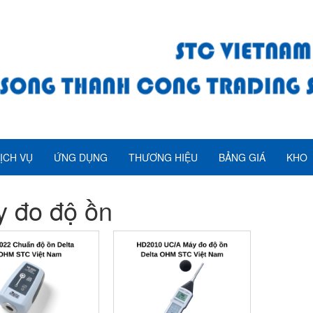
ỊCH VỤ
ỨNG DỤNG
THƯƠNG HIỆU
BẢNG GIÁ
KHO
 đo độ ồn