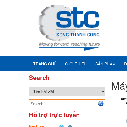
TRANG CHỦ
GIỚI THIỆU
SẢN PHẨM
D
Search
Máy
Hỗ trợ trực tuyến
HotLine