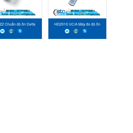
2 Chuẩn độ ồn Delta
HD2010 UC/A Máy đo độ ồn
OHM
Delta OHM