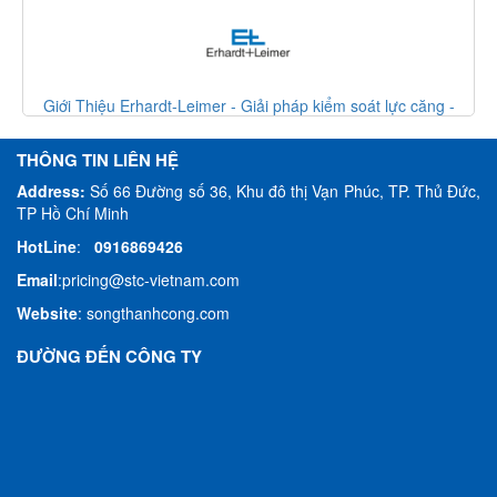
Giới Thiệu Erhardt-Leimer - Giải pháp kiểm soát lực căng -
Erhardt Leimer VietNam
THÔNG TIN LIÊN HỆ
Address:
Số 66 Đường số 36, Khu đô thị Vạn Phúc, TP. Thủ Đức,
TP Hồ Chí Minh
HotLine
:
0916869426
Email
:
pricing@stc-vietnam.com
Website
:
songthanhcong.com
ĐƯỜNG ĐẾN CÔNG TY