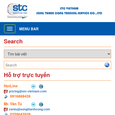
MENU BAR
Toggle
navigation
Search
Hỗ trợ trực tuyến
HotLine
pricing@stc-vietnam.com
0916869426
Mr. Văn Tú
vantu@songthanhcong.com
0359643939