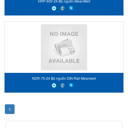
HRP-600-24 Bộ nguồn MeanWell
NDR-75-24 Bộ nguồn DIN Rail Meanwell
1