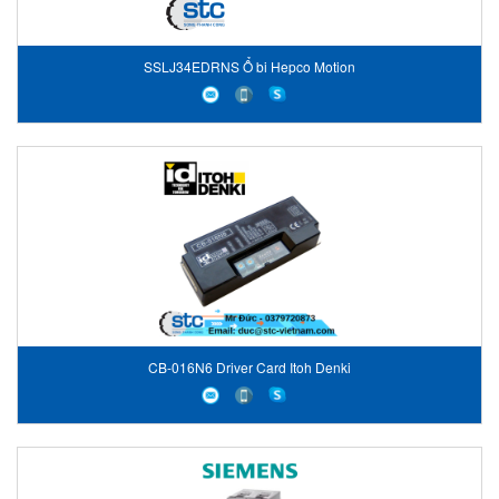
SSLJ34EDRNS Ổ bi Hepco Motion
CB-016N6 Driver Card Itoh Denki