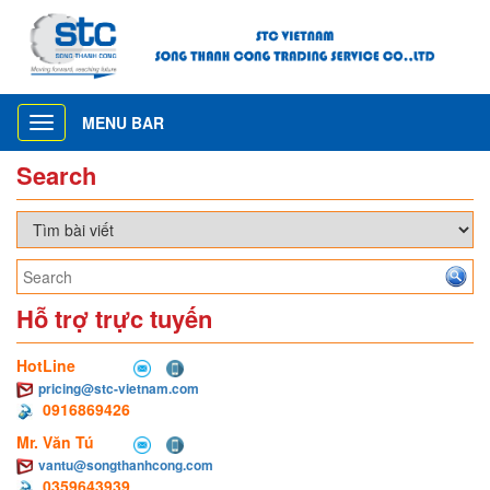
MENU BAR
Toggle
navigation
Search
Hỗ trợ trực tuyến
HotLine
pricing@stc-vietnam.com
0916869426
Mr. Văn Tú
vantu@songthanhcong.com
0359643939