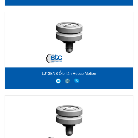
LJ13ENS Ổ bi lăn Hepco Motion