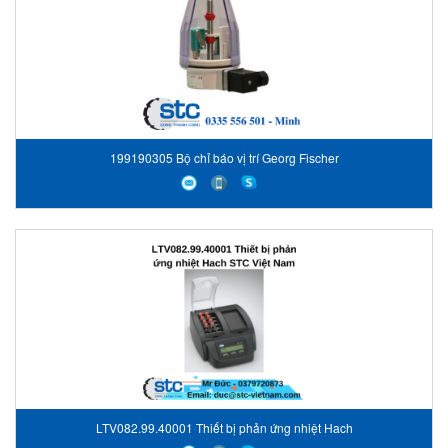
199190305 Bộ chỉ báo vị trí Georg Fischer
LTV082.99.40001 Thiết bị phản ứng nhiệt Hach