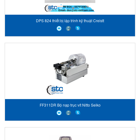
DPS 824 thiết bị lập trình kỹ thuật Creistt
FF311DR Bộ nạp trục vít Nitto Seiko