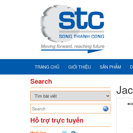
TRANG CHỦ
GIỚI THIỆU
SẢN PHẨM
D
Search
Jac
Hỗ trợ trực tuyến
HotLine