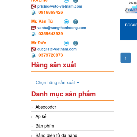
pricing@stc-vietnam.com
0916869426
Mr. Văn Tú
BCC02N
vantu@songthanhcong.com
0359643939
Mr Đức
duc@stc-vietnam.com
0379720873
1
Hãng sản xuất
Chọn hãng sản xuất
Danh mục sản phẩm
Absocoder
Áp kế
Bàn phím
Bảng diện tử đa năng