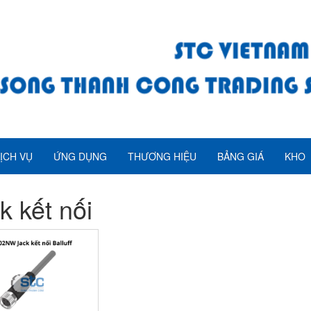
ỊCH VỤ
ỨNG DỤNG
THƯƠNG HIỆU
BẢNG GIÁ
KHO
k kết nối