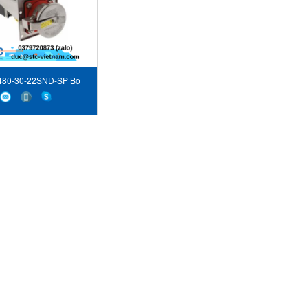
480-30-22SND-SP Bộ
liên động cơ học ESL
Power Systems