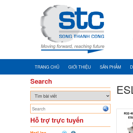
TRANG CHỦ
GIỚI THIỆU
SẢN PHẨM
D
Search
ES
Hỗ trợ trực tuyến
HotLine