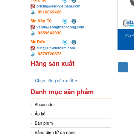
pricing@stc-vietnam.com
0916869426
Mr. Văn Tú
vantu@songthanhcong.com
0359643939
R32-
Mr Đức
khóa 
duc@stc-vietnam.com
0379720873
Hãng sản xuất
1
Chọn hãng sản xuất
Danh mục sản phẩm
Absocoder
Áp kế
Bàn phím
Bảng diện tử đa năng