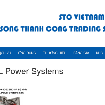
ỊCH VỤ
ỨNG DỤNG
THƯƠNG HIỆU
BẢNG GIÁ
KHO
L Power Systems