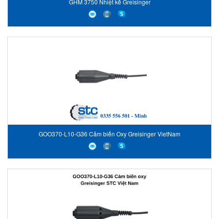
GHM 3750 Nhiệt kế Greisinger
GOO370-L10-G36 Cảm biến Oxy Greisinger VietNam