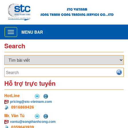
MENU BAR
Toggle
navigation
Search
Hỗ trợ trực tuyến
HotLine
pricing@stc-vietnam.com
0916869426
Mr. Văn Tú
vantu@songthanhcong.com
0359643939