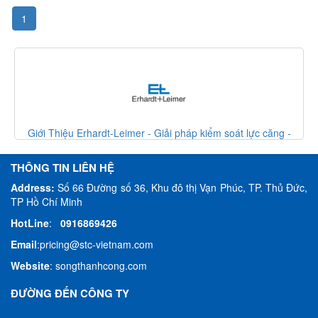
1
Giới Thiệu Erhardt-Leimer - Giải pháp kiểm soát lực căng -
Erhardt Leimer VietNam
THÔNG TIN LIÊN HỆ
Address:
Số 66 Đường số 36, Khu đô thị Vạn Phúc, TP. Thủ Đức,
TP Hồ Chí Minh
HotLine
:
0916869426
Email
:
pricing@stc-vietnam.com
Website
:
songthanhcong.com
ĐƯỜNG ĐẾN CÔNG TY