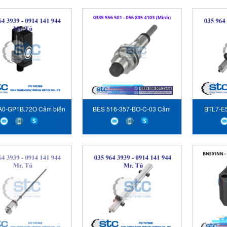
A0-GP1B.72O Cảm biến
BES 516-357-BO-C-03 Cảm
BTL7-E
siêu âm Baumer
biến tiệm cận Balluff
Cảm b