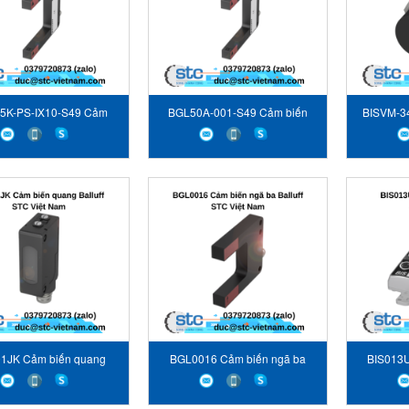
5K-PS-IX10-S49 Cảm
BGL50A-001-S49 Cảm biến
BISVM-3
iến quang Balluff
quang Balluff
s
1JK Cảm biến quang
BGL0016 Cảm biến ngã ba
BIS013U 
Balluff
Balluff