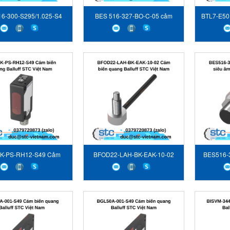
6-300-S295/1.025-S4
BES 516-327-BO-C-05 cảm
BTL7-E50
biến cảm ứng Balluff
biến cảm ứng Balluff
bi
K-PS-RH12-S49 Cảm
BFOD22-LAH-BK-EAK-10-02
BES516-
iến quang Balluff
Cảm biến quang Balluff
biến