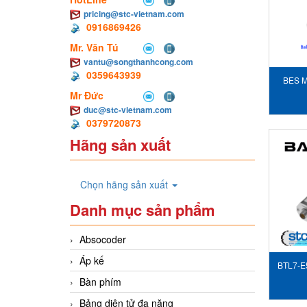
pricing@stc-vietnam.com
0916869426
Mr. Văn Tú
vantu@songthanhcong.com
0359643939
BES 
Mr Đức
duc@stc-vietnam.com
0379720873
Hãng sản xuất
Chọn hãng sản xuất
Danh mục sản phẩm
Absocoder
Áp kế
BTL7-E
Bàn phím
Bảng diện tử đa năng