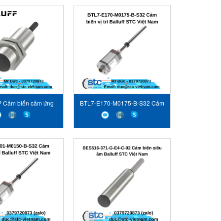
 Cảm biến cảm ứng
BTL7-E170-M0175-B-S32 Cảm
Balluff
biến vị trí Balluff