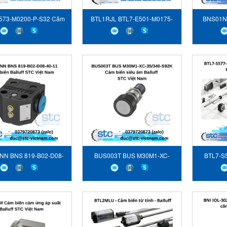
573-M0200-P-S32 Cảm
BTL1RJL BTL7-E501-M0175-
BNS01NN
iến từ tính Balluff
P-S32 Cảm biến vị trí Balluff
NN BNS 819-B02-D08-
BUS003T BUS M30M1-XC-
BTL7-S
11 Cảm biến Balluff
35/340-S92K Cảm biến siêu
Cảm bi
âm Balluff