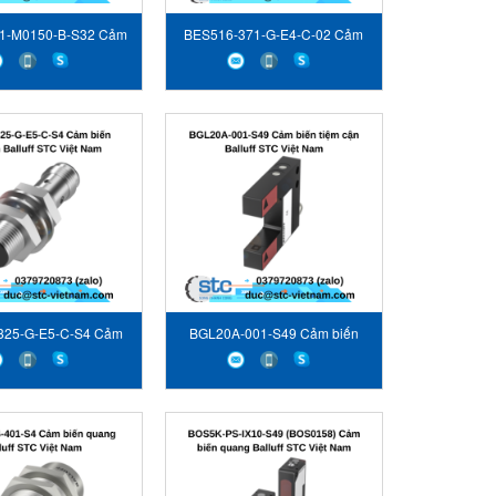
1-M0150-B-S32 Cảm
BES516-371-G-E4-C-02 Cảm
ến vị trí Balluff
biến siêu âm Balluff
325-G-E5-C-S4 Cảm
BGL20A-001-S49 Cảm biến
 siêu âm Balluff
tiệm cận Balluff