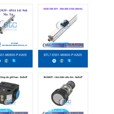
501-M0600-P-KA05
BTL7-E501-M0600-P-KA05
iến vị trí Balluff
Cảm biến vị trí Balluff