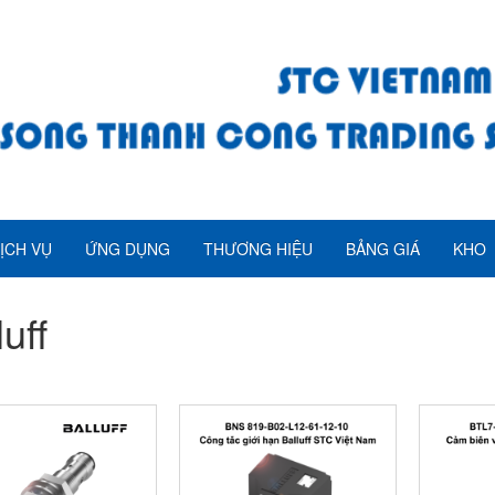
ỊCH VỤ
ỨNG DỤNG
THƯƠNG HIỆU
BẢNG GIÁ
KHO
luff