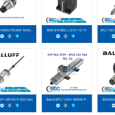
M12MG-PSC80F-S04G
BNS 819-B02-L12-61-12-10
BTL7-S51
Balluff Vietnam
Công tắc giới hạn Balluff
bi
501-M0150-P-S32 Cảm
Balluff BTL7-C501-M3556-P-
BES05Z4
biến vị trí Balluff
S32 Cảm biến Balluff Vietnam
định m