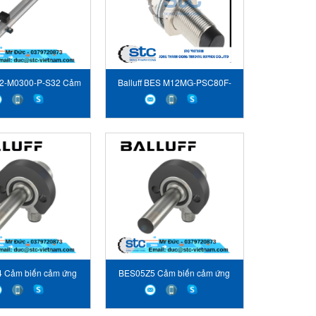
2-M0300-P-S32 Cảm
Balluff BES M12MG-PSC80F-
ến vị trí Balluff
S04G Cảm biến Balluff Vietnam
 Cảm biến cảm ứng
BES05Z5 Cảm biến cảm ứng
ức áp suất Balluff
định mức áp suất Balluff