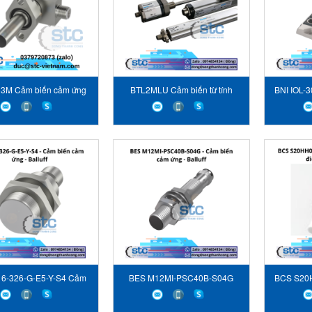
3M Cảm biến cảm ứng
BTL2MLU Cảm biến từ tính
BNI IOL-
áp suất Balluff
Balluff
mạng c
16-326-G-E5-Y-S4 Cảm
BES M12MI-PSC40B-S04G
BCS S20
ến cảm ứng Balluff
Cảm biến cảm ứng Balluff
Cảm biế