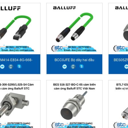
M414-E834-8G-668-
BCC0JFE Bộ dây hai đầu
BES05ZP
N2-010 Bộ dây 2 đầu
Balluff
Balluff