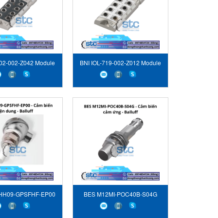
302-002-Z042 Module
BNI IOL-719-002-Z012 Module
ông nghiệp Balluff
mạng công nghiệp Balluff
HH09-GPSFHF-EP00
BES M12MI-POC40B-S04G
n điện dung Balluff
Cảm biến cảm ứng Balluff