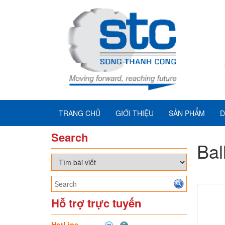
TRANG CHỦ
GIỚI THIỆU
SẢN PHẨM
D
Search
Bal
Hỗ trợ trực tuyến
HotLine