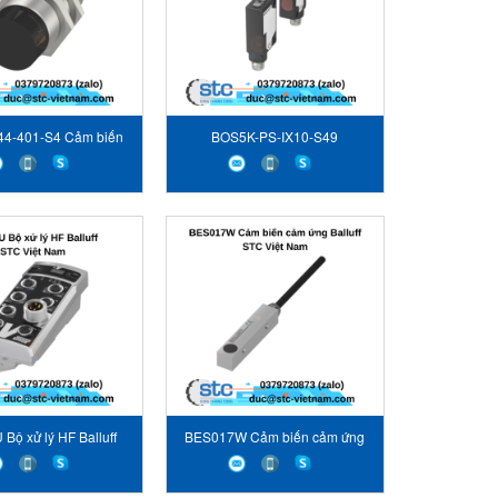
44-401-S4 Cảm biến
BOS5K-PS-IX10-S49
iêu âm Balluff
(BOS0158) Cảm biến quang
Balluff
Bộ xử lý HF Balluff
BES017W Cảm biến cảm ứng
Balluff