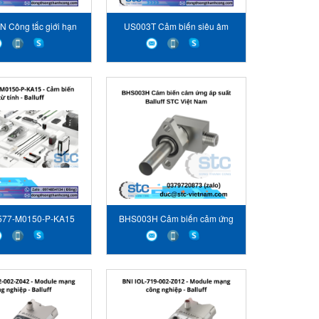
 Công tắc giới hạn
US003T Cảm biến siêu âm
Balluff
Balluff
577-M0150-P-KA15
BHS003H Cảm biến cảm ứng
ến từ tính Balluff
áp suất Balluff