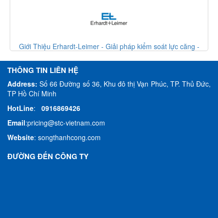
Giới Thiệu Erhardt-Leimer - Giải pháp kiểm soát lực căng -
Erhardt Leimer VietNam
THÔNG TIN LIÊN HỆ
Address:
Số 66 Đường số 36, Khu đô thị Vạn Phúc, TP. Thủ Đức,
TP Hồ Chí Minh
HotLine
:
0916869426
Email
:
pricing@stc-vietnam.com
Website
:
songthanhcong.com
ĐƯỜNG ĐẾN CÔNG TY