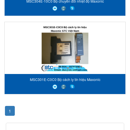
MSC304E-10C0 Bộ chuyển đổi nhiệt độ Maxonic
MSC301E-C0C0 Bộ cách ly tín hiệu Maxonic
1