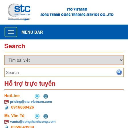
MENU BAR
Toggle
navigation
Search
Hỗ trợ trực tuyến
HotLine
pricing@stc-vietnam.com
0916869426
Mr. Văn Tú
vantu@songthanhcong.com
0359643939