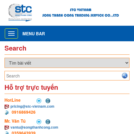
MENU BAR
Toggle
navigation
Search
Hỗ trợ trực tuyến
HotLine
pricing@stc-vietnam.com
0916869426
Mr. Văn Tú
vantu@songthanhcong.com
0359643939