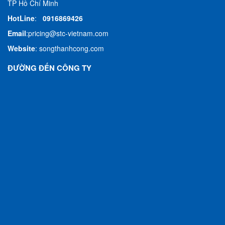
TP Hồ Chí Minh
HotLine
:
0916869426
Email
:
pricing@stc-vietnam.com
Website
:
songthanhcong.com
ĐƯỜNG ĐẾN CÔNG TY