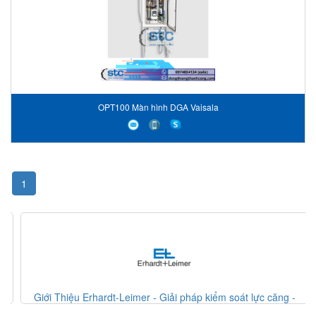
OPT100 Màn hình DGA Vaisala
1
Giới Thiệu Erhardt-Leimer - Giải pháp kiểm soát lực căng -
Erhardt Leimer VietNam