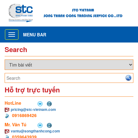
MENU BAR
Toggle
navigation
Search
Hỗ trợ trực tuyến
HotLine
pricing@stc-vietnam.com
0916869426
Mr. Văn Tú
vantu@songthanhcong.com
0359643939