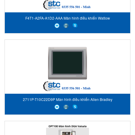
F4T1-A2FA-A1D2-AAA Màn hình điều khiển Watlow
2711P-T10C22D9P Màn hình điều khiển Allen Bradley