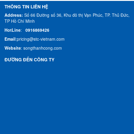
THÔNG TIN LIÊN HỆ
Address:
Số 66 Đường số 36, Khu đô thị Vạn Phúc, TP. Thủ Đức,
TP Hồ Chí Minh
HotLine
:
0916869426
Email
:
pricing@stc-vietnam.com
Website
:
songthanhcong.com
ĐƯỜNG ĐẾN CÔNG TY