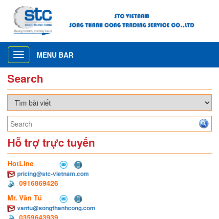
MENU BAR
Toggle
navigation
Search
Hỗ trợ trực tuyến
HotLine
pricing@stc-vietnam.com
0916869426
Mr. Văn Tú
vantu@songthanhcong.com
0359643939