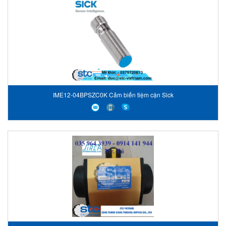
IME12-04BPSZC0K Cảm biến tiệm cận Sick