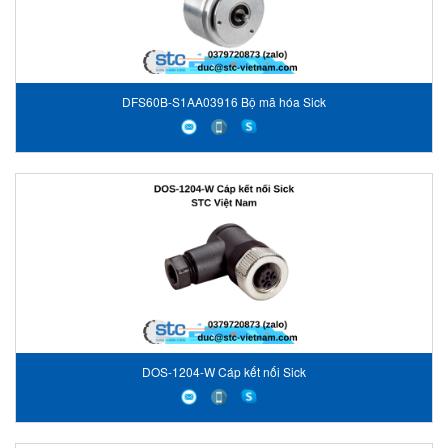
DFS60B-S1AA03916 Bộ mã hóa Sick
DOS-1204-W Cáp kết nối Sick