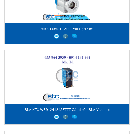
MRA-F080-102D2 Phụ kiện Sick
Sick KTX-WP91241242ZZZZ Cảm biến Sick Vietnam