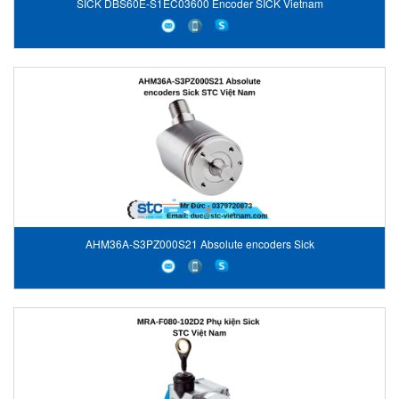
SICK DBS60E-S1EC03600 Encoder SICK Vietnam
AHM36A-S3PZ000S21 Absolute encoders Sick