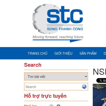
TRANG CHỦ
GIỚI THIỆU
SẢN PHẨM
D
Search
NSD
Hỗ trợ trực tuyến
HotLine