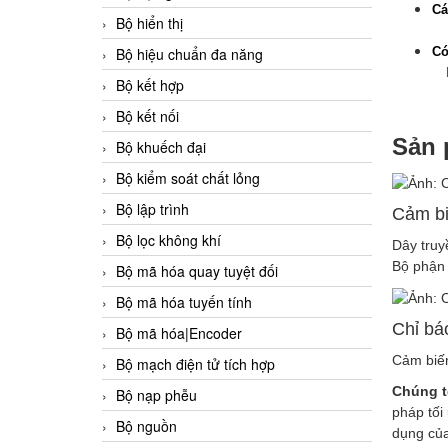
Cá
Bộ hiển thị
Bộ hiệu chuẩn đa năng
Có
Kh
Bộ kết hợp
Bộ kết nối
Sản 
Bộ khuếch đại
Bộ kiểm soát chất lỏng
Bộ lập trình
Cảm bi
Bộ lọc không khí
Dây truy
Bộ phận 
Bộ mã hóa quay tuyệt đối
Bộ mã hóa tuyến tính
Chỉ bá
Bộ mã hóa|Encoder
Cảm biế
Bộ mạch điện tử tích hợp
Chúng t
Bộ nạp phễu
pháp tối
Bộ nguồn
dụng của