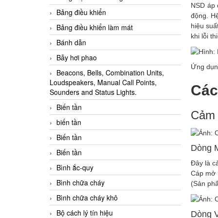
NSD áp d
Bảng điều khiển
động. Hệ
hiệu suấ
Bảng điều khiển làm mát
khi lỗi 
Bánh dẫn
Bẫy hơi phao
Ứng dụng
Beacons, Bells, Combination Units,
Loudspeakers, Manual Call Points,
Các
Sounders and Status Lights.
Biến tần
Cảm
biến tần
Biến tần
Dòng M
Biến tần
Đây là c
Bình ắc-quy
Cáp mở 
Bình chữa cháy
(Sản ph
Bình chữa cháy khô
Bộ cách lý tín hiệu
Dòng 