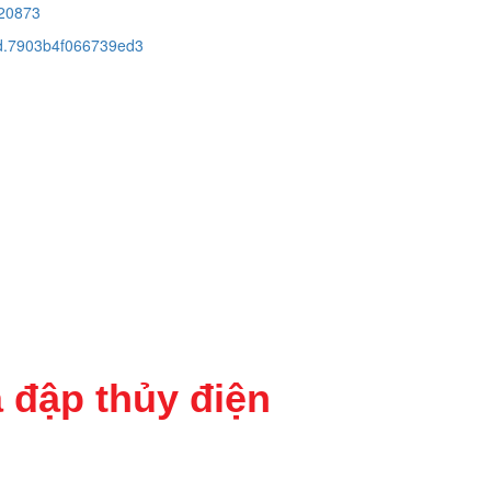
20873
cid.7903b4f066739ed3
 đập thủy điện