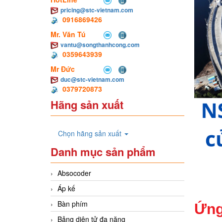
pricing@stc-vietnam.com
0916869426
Mr. Văn Tú
vantu@songthanhcong.com
0359643939
Mr Đức
duc@stc-vietnam.com
0379720873
Hãng sản xuất
Chọn hãng sản xuất
Danh mục sản phẩm
Absocoder
Áp kế
Bàn phím
Ứng
Bảng diện tử đa năng