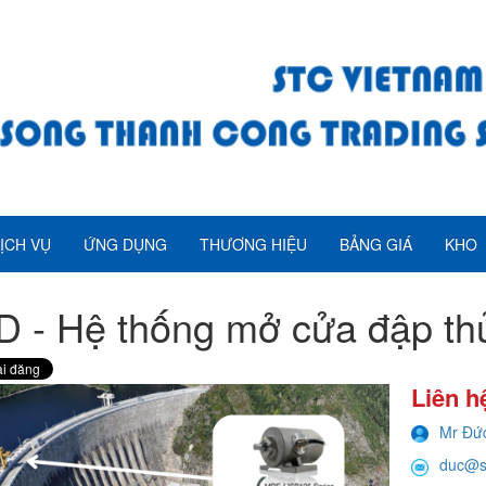
ỊCH VỤ
ỨNG DỤNG
THƯƠNG HIỆU
BẢNG GIÁ
KHO
 - Hệ thống mở cửa đập th
Liên h
Mr Đứ
duc@s