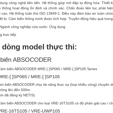
ụng công nghệ tiên tiến. Hệ thống giúp mở đập tự động hóa. Thiết
 thống hoạt động ổn định và chính xác. Chẩn đoán liên tục phát hiện
t cao. Hệ thống tuân thủ ISO 13849-1. Điều này đảm bảo an toàn chức 
thiết bị. Cảm biến thông minh được tích hợp. Truyền động hiệu quả trong
 trực tiếp
 dòng model thực thi:
 biến ABSOCODER
RE-[ ]SP065 / MRE-[ ]SP105
ảm biến ABSOCODER chịu tải nặng thực sự (loại nhiều vòng) chuyên 
rộng lên đến 500m.
ẩm đã đăng ký NETIS)
VRE-16TS105 / VRE-UWP105