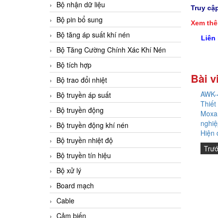
Bộ nhận dữ liệu
Truy cậ
Bộ pin bổ sung
Xem thê
Bộ tăng áp suất khí nén
Liên
Bộ Tăng Cường Chính Xác Khí Nén
Bộ tích hợp
Bài v
Bộ trao đổi nhiệt
AWK-4
Bộ truyền áp suất
Thiết
Bộ truyền động
Moxa 
nghiệ
Bộ truyền động khí nén
Hiện 
Bộ truyền nhiệt độ
Trư
Bộ truyền tín hiệu
Bộ xử lý
Board mạch
Cable
Cảm biến