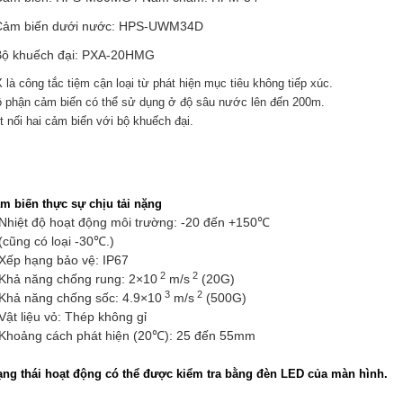
à công tắc tiệm cận loại từ phát hiện mục tiêu không tiếp xúc.
ộ phận cảm biến có thể sử dụng ở độ sâu nước lên đến 200m.
t nối hai cảm biến với bộ khuếch đại.
m biến thực sự chịu tải nặng
iệt độ hoạt động môi trường: -20 đến +150℃
ũng có loại -30℃.)
p hạng bảo vệ: IP67
2
2
ả năng chống rung: 2×10
m/s
(20G)
3
2
ả năng chống sốc: 4.9×10
m/s
(500G)
t liệu vỏ: Thép không gỉ
oảng cách phát hiện (20℃): 25 đến 55mm
ạng thái hoạt động có thể được kiểm tra bằng đèn LED của màn hình.