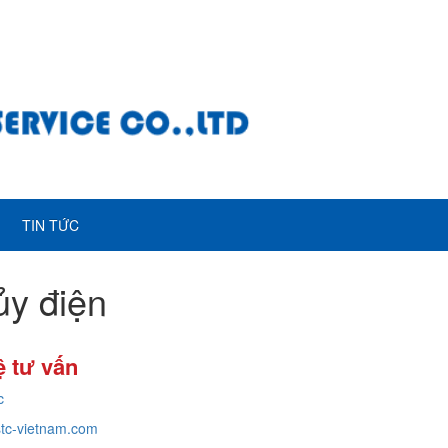
TIN TỨC
ủy điện
ệ tư vấn
c
tc-vietnam.com