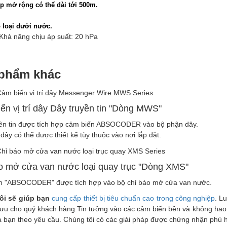
p mở rộng có thể dài tới 500m.
 loại dưới nước.
ả năng chịu áp suất: 20 hPa
phẩm khác
ến vị trí dây Dây truyền tin "Dòng MWS"
ền tin được tích hợp cảm biến ABSOCODER vào bộ phận dây.
dây có thể được thiết kế tùy thuộc vào nơi lắp đặt.
o mở cửa van nước loại quay trục "Dòng XMS"
n "ABSOCODER" được tích hợp vào bộ chỉ báo mở cửa van nước.
ôi sẽ giúp bạn
cung cấp thiết bị tiêu chuẩn cao trong công nghiệp
. L
 ưu cho quý khách hàng
.
Tin tưởng vào các cảm biến bền và không hao 
 bạn theo yêu cầu. Chúng tôi có các giải pháp được chứng nhận phù 