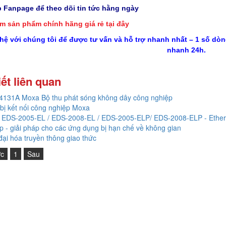
p Fanpage để theo dõi tin tức hằng ngày
m sản phẩm chính hãng giá rẻ
tại đây
 hệ với chúng tôi để được tư vấn và hỗ trợ nhanh nhất – 1 số dò
nhanh 24h.
iết liên quan
131A Moxa Bộ thu phát sóng không dây công nghiệp
 bị kết nối công nghiệp Moxa
EDS-2005-EL / EDS-2008-EL / EDS-2005-ELP/ EDS-2008-ELP - Etherne
p - giải pháp cho các ứng dụng bị hạn chế về không gian
đại hóa truyền thông giao thức
ớc
1
Sau