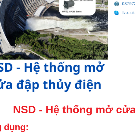
03797
live:.
NSD - Hệ thống mở cửa
 dụng: