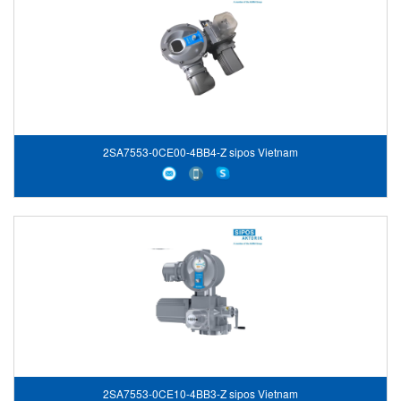
2SA7553-0CE00-4BB4-Z sipos Vietnam
2SA7553-0CE10-4BB3-Z sipos Vietnam