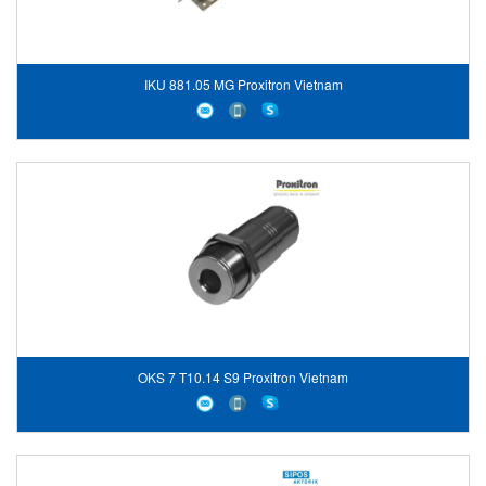
IKU 881.05 MG Proxitron Vietnam
OKS 7 T10.14 S9 Proxitron Vietnam