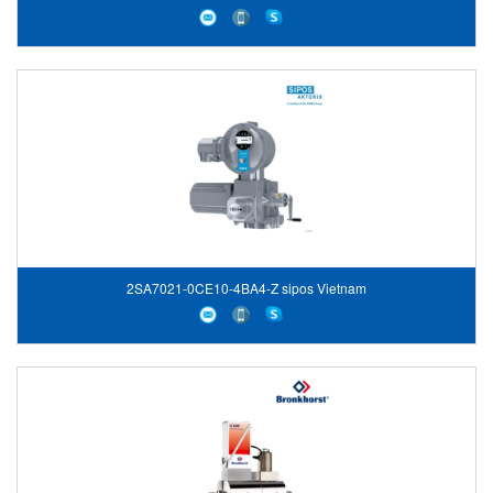
2SA7021-0CE10-4BA4-Z sipos Vietnam