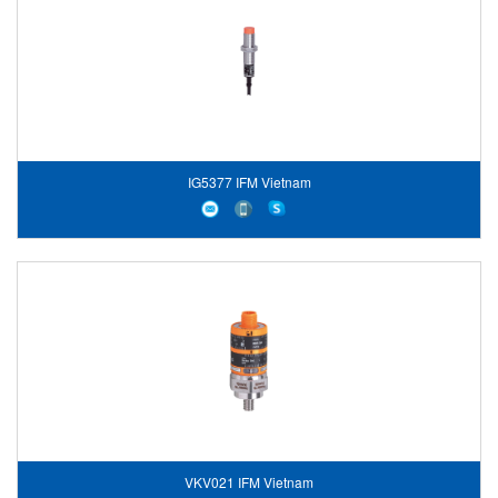
IG5377 IFM Vietnam
VKV021 IFM Vietnam