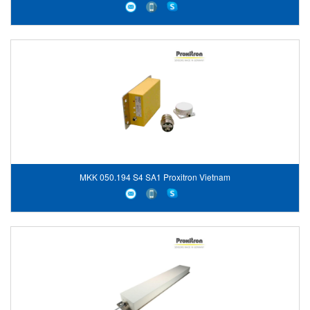
MKK 050.194 S4 SA1 Proxitron Vietnam