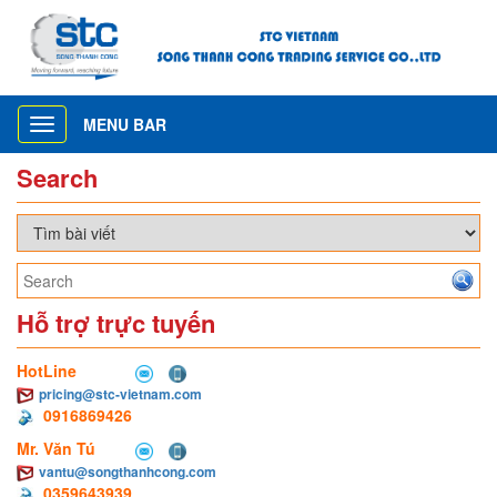
MENU BAR
Toggle
navigation
Search
Hỗ trợ trực tuyến
HotLine
pricing@stc-vietnam.com
0916869426
Mr. Văn Tú
vantu@songthanhcong.com
0359643939