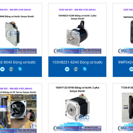
2-8040 Động cơ bước
103H8221-6240 Động cơ bước
9WF0424
Sanyo Denki
2 pha Sanyo Denki