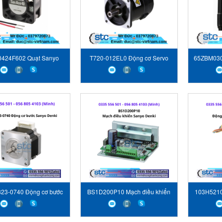
424F602 Quạt Sanyo
T720-012EL0 Động cơ Servo
65ZBM03
Denki
Sanyo Denki
Ser
23-0740 Động cơ bước
BS1D200P10 Mạch điều khiển
103H5210
Sanyo Denki
Sanyo Denki