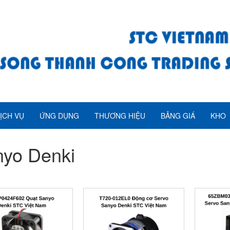
ỊCH VỤ
ỨNG DỤNG
THƯƠNG HIỆU
BẢNG GIÁ
KHO
yo Denki