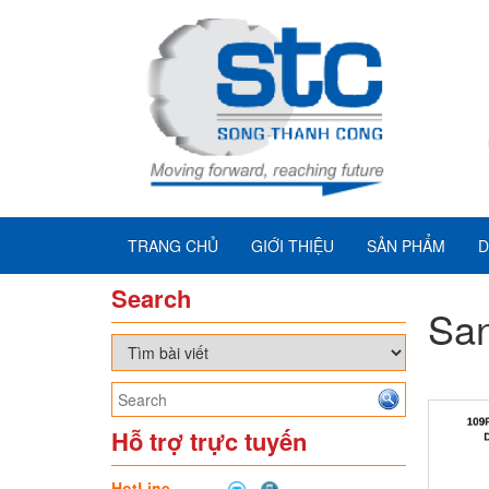
TRANG CHỦ
GIỚI THIỆU
SẢN PHẨM
D
Search
San
Hỗ trợ trực tuyến
HotLine