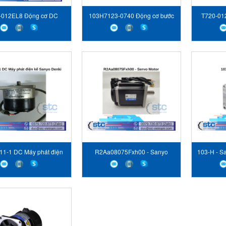
-012EL8 Động cơ DC
103H7123-0740 Động cơ bước
T720-01
ervo Sanyo Denki
2 pha Sanyo Denki
11-1 DC Máy phát điện
R2Aa08075Fxh00 - Sanyo
103-H - S
kế Sanyo Denki
Denki - Servo Motor