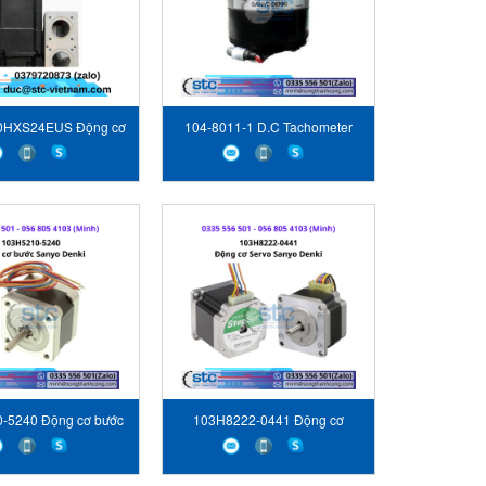
0HXS24EUS Động cơ
104-8011-1 D.C Tachometer
vo Sanyo Denki
Generator SANYO DENKI
-5240 Động cơ bước
103H8222-0441 Động cơ
Sanyo Denki
Servo Sanyo Denki