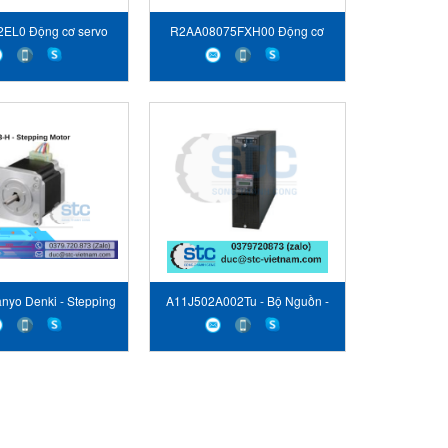
2EL0 Động cơ servo
R2AA08075FXH00 Động cơ
Sanyo Denki
servo Sanyo Denki
anyo Denki - Stepping
A11J502A002Tu - Bộ Nguồn -
Motor
Sanyo Denki Vietnam