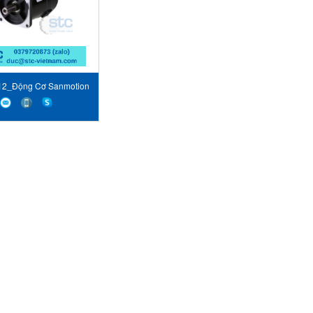
12_Động Cơ Sanmotion
anyo Denki Vietnam