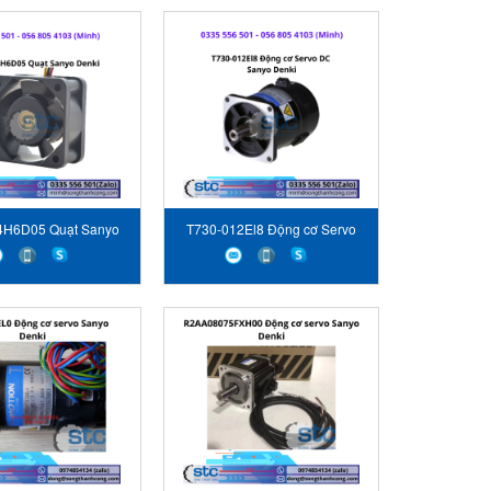
H6D05 Quạt Sanyo
T730-012El8 Động cơ Servo
Denki
DC Sanyo Denki