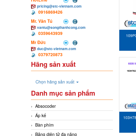
pricing@stc-vietnam.com
0916869426
Mr. Văn Tú
vantu@songthanhcong.com
0359643939
109P0
Mr Đức
duc@stc-vietnam.com
0379720873
Hãng sản xuất
Chọn hãng sản xuất
Danh mục sản phẩm
Absocoder
Áp kế
103H78
Bàn phím
Bảng diện tử đa năng