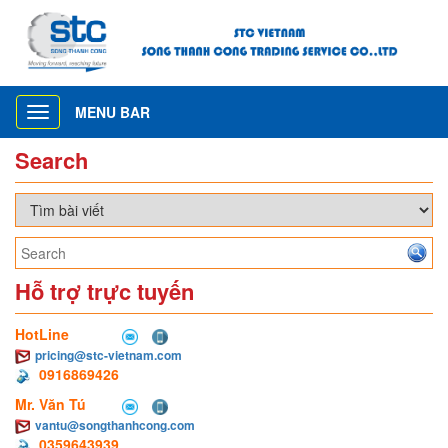
MENU BAR
Toggle
navigation
Search
Hỗ trợ trực tuyến
HotLine
pricing@stc-vietnam.com
0916869426
Mr. Văn Tú
vantu@songthanhcong.com
0359643939