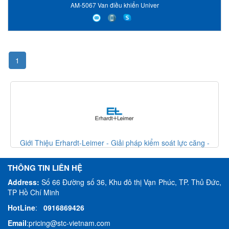
AM-5067 Van điều khiển Univer
1
-
Giới Thiệu Erhardt-Leimer - Giải pháp kiểm soát lực căng -
Erhardt Leimer VietNam
THÔNG TIN LIÊN HỆ
Address:
Số 66 Đường số 36, Khu đô thị Vạn Phúc, TP. Thủ Đức,
TP Hồ Chí Minh
HotLine
:
0916869426
Email
:
pricing@stc-vietnam.com