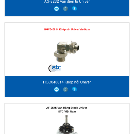
AG-3232 Van điện từ Univer
HGC040814 Khớp nối Univer