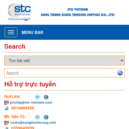
MENU BAR
Toggle
navigation
Search
Hỗ trợ trực tuyến
HotLine
pricing@stc-vietnam.com
0916869426
Mr. Văn Tú
vantu@songthanhcong.com
0359643939