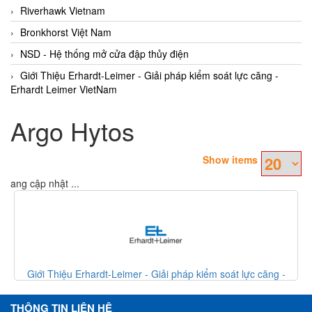
Riverhawk Vietnam
Bronkhorst Việt Nam
NSD - Hệ thống mở cửa đập thủy điện
Giới Thiệu Erhardt-Leimer - Giải pháp kiểm soát lực căng -
Erhardt Leimer VietNam
Argo Hytos
Show items
Đang cập nhật ...
ardt-Leimer - Giải pháp kiểm soát lực căng -
Giới Thiệu Erhardt-
Erhardt Leimer VietNam
E
THÔNG TIN LIÊN HỆ