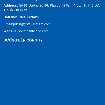
Address:
Số 66 Đường số 36, Khu đô thị Vạn Phúc, TP. Thủ Đức,
TP Hồ Chí Minh
HotLine
:
0916869426
Email
:
pricing@stc-vietnam.com
Website
:
songthanhcong.com
ĐƯỜNG ĐẾN CÔNG TY