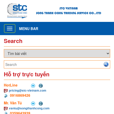
MENU BAR
Toggle
navigation
Search
Hỗ trợ trực tuyến
HotLine
pricing@stc-vietnam.com
0916869426
Mr. Văn Tú
vantu@songthanhcong.com
0359643939