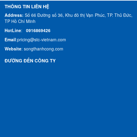
THÔNG TIN LIÊN HỆ
Address:
Số 66 Đường số 36, Khu đô thị Vạn Phúc, TP. Thủ Đức,
TP Hồ Chí Minh
HotLine
:
0916869426
Email
:
pricing@stc-vietnam.com
Website
:
songthanhcong.com
ĐƯỜNG ĐẾN CÔNG TY