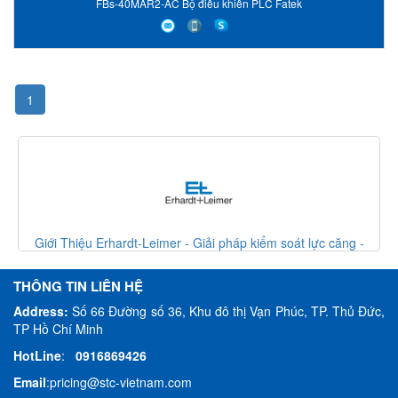
FBs-40MAR2-AC Bộ điều khiển PLC Fatek
1
căng -
Giới Thiệu Erhardt-Leimer - Giải pháp kiểm soát lực căng
Erhardt Leimer VietNam
THÔNG TIN LIÊN HỆ
Address:
Số 66 Đường số 36, Khu đô thị Vạn Phúc, TP. Thủ Đức,
TP Hồ Chí Minh
HotLine
:
0916869426
Email
:
pricing@stc-vietnam.com