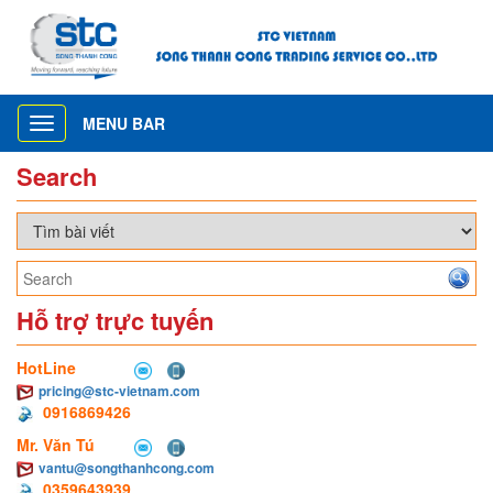
MENU BAR
Toggle
navigation
Search
Hỗ trợ trực tuyến
HotLine
pricing@stc-vietnam.com
0916869426
Mr. Văn Tú
vantu@songthanhcong.com
0359643939