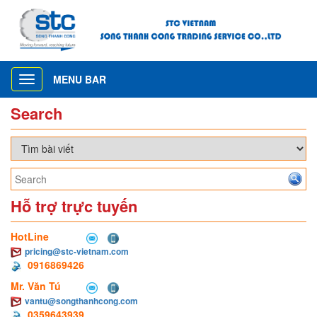
MENU BAR
Toggle
navigation
Search
Hỗ trợ trực tuyến
HotLine
pricing@stc-vietnam.com
0916869426
Mr. Văn Tú
vantu@songthanhcong.com
0359643939