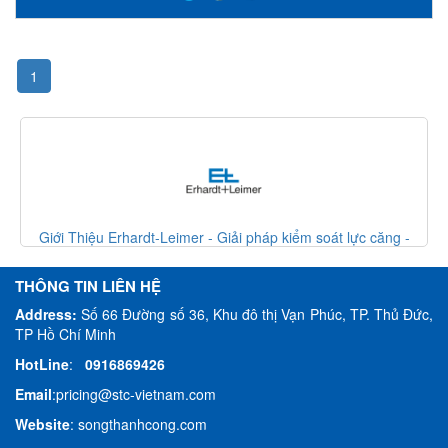
1
er - Giải pháp kiểm soát lực căng -
we
t Leimer VietNam
THÔNG TIN LIÊN HỆ
Address:
Số 66 Đường số 36, Khu đô thị Vạn Phúc, TP. Thủ Đức,
TP Hồ Chí Minh
HotLine
:
0916869426
Email
:
pricing@stc-vietnam.com
Website
:
songthanhcong.com