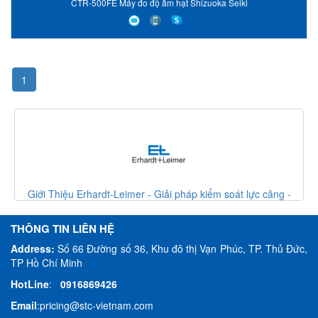
CTR-500FE Máy đo độ ẩm hạt Shizuoka Seiki
1
Giới Thiệu Erhardt-Leimer - Giải pháp kiểm soát lực căng -
Giớ
Erhardt Leimer VietNam
THÔNG TIN LIÊN HỆ
Address:
Số 66 Đường số 36, Khu đô thị Vạn Phúc, TP. Thủ Đức,
TP Hồ Chí Minh
HotLine
:
0916869426
Email
:
pricing@stc-vietnam.com