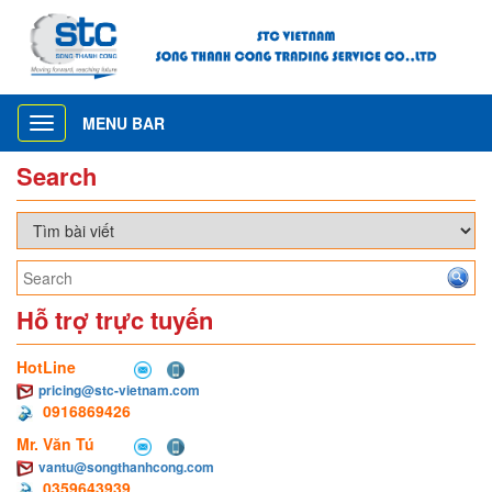
MENU BAR
Toggle
navigation
Search
Hỗ trợ trực tuyến
HotLine
pricing@stc-vietnam.com
0916869426
Mr. Văn Tú
vantu@songthanhcong.com
0359643939