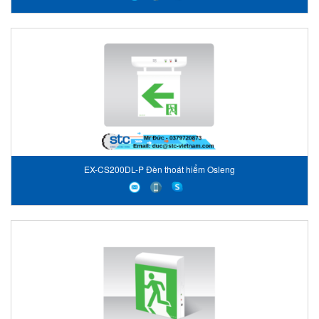
EX-CS200DL-P Đèn thoát hiểm Osleng