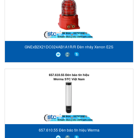
GNExB2X21DC024AB1A1R/R Đèn nháy Xenon E2S
657.610.55 Đèn báo tín hiệu Werma