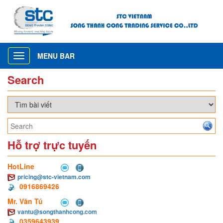
MENU BAR
Toggle
navigation
Search
Hỗ trợ trực tuyến
HotLine
pricing@stc-vietnam.com
0916869426
Mr. Văn Tú
vantu@songthanhcong.com
0359643939